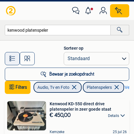
Platenspelers
Sorteer op
Alle afstanden…
Bewaar je zoekopdracht
Filters
Audio, Tv en Foto
Platenspelers
Verwi
Kenwood KD-550 direct drive
platenspeler in zeer goede staat
€ 450,00
Details
Kemzeke
25 jul 26