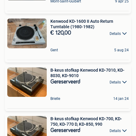
Mont-Saint-Guibert
9 apr 25
Kenwood KD-1600 II Auto Return
Turntable (1980-1982)
€ 120,00
Details
Gent
5 aug 24
B-keus stofkap Kenwood KD-7010, KD-
8030, KD-9010
Gereserveerd
Details
Brielle
14 jan 24
B-keus stofkap Kenwood KD-700, KD-
750, KD-770 D, KD-850, 990
Gereserveerd
Details