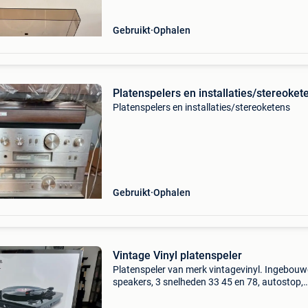
Gebruikt
Ophalen
Platenspelers en installaties/stereoket
Platenspelers en installaties/stereoketens
Gebruikt
Ophalen
Vintage Vinyl platenspeler
Platenspeler van merk vintagevinyl. Ingebou
speakers, 3 snelheden 33 45 en 78, autostop,
bleutooth verbinding mogelijk, kan van vinyl
opnemen op naar mp3 file, usb en sd, aux-out