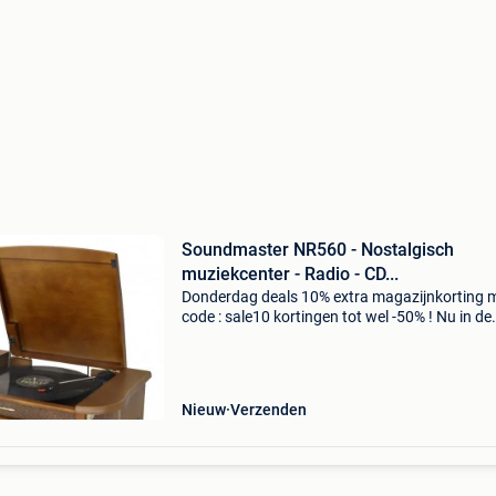
Soundmaster NR560 - Nostalgisch
muziekcenter - Radio - CD...
Donderdag deals 10% extra magazijnkorting 
code : sale10 kortingen tot wel -50% ! Nu in de
aanbieding van € 219,99 voor € 179,99! Grati
verzending de soundmaster nr560 is een
nostalgisch
Nieuw
Verzenden