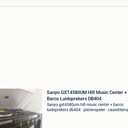
Sanyo GXT4580UM Hifi Music Center +
Barco Luidsprekers DB404
Sanyo gxt4580um hifi music center + barco
luidsprekers db404 - platenspeler - cassettens
- tuner en versterker - aux (rca) - luidsprekers v
connectoren + barco db404 luidsprekers was 