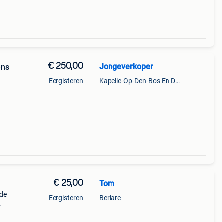
€ 250,00
Jongeverkoper
ens
Eergisteren
Kapelle-Op-Den-Bos En Deel Van Zemst
€ 25,00
Tom
wde
Eergisteren
Berlare
put.