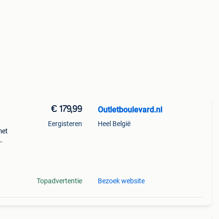
€ 179,99
Outletboulevard.nl
Eergisteren
Heel België
met
s
Topadvertentie
Bezoek website