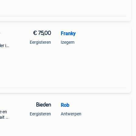
€ 75,00
Franky
r
Eergisteren
Izegem
er is
ive
Bieden
Rob
e en
Eergisteren
Antwerpen
ait en
ed,