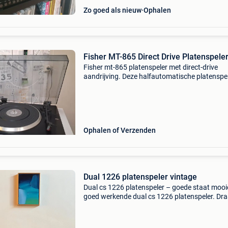
Zo goed als nieuw
Ophalen
Fisher MT-865 Direct Drive Platenspele
Fisher mt-865 platenspeler met direct-drive
aandrijving. Deze halfautomatische platenspel
betrouwbaar, gebruiksvriendelijk en levert een
prettig, warm vinylgeluid. Kenmerken: direct dr
(geen s
Ophalen of Verzenden
Dual 1226 platenspeler vintage
Dual cs 1226 platenspeler – goede staat mooi
goed werkende dual cs 1226 platenspeler. Dra
speelt zoals het hoort. Alle functies werken go
alleen de auto-return werkt niet. Dit lijkt een r