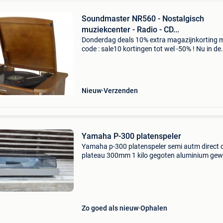
Soundmaster NR560 - Nostalgisch
muziekcenter - Radio - CD...
Donderdag deals 10% extra magazijnkorting 
code : sale10 kortingen tot wel -50% ! Nu in de
aanbieding van € 219,99 voor € 179,99! Grati
verzending de soundmaster nr560 is een
nostalgisch
Nieuw
Verzenden
Yamaha P-300 platenspeler
Yamaha p-300 platenspeler semi autm direct d
plateau 300mm 1 kilo gegoten aluminium gew
6,2 kilo jaar 1982 / 1983 met origineel owner
manual verkeert in een zeer goed staat en spee
Zo goed als nieuw
Ophalen