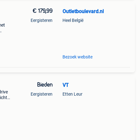
€ 179,99
Outletboulevard.nl
Eergisteren
Heel België
met
s
Bezoek website
Bieden
VT
rive
Eergisteren
Etten Leur
icht
&#39;s
lt