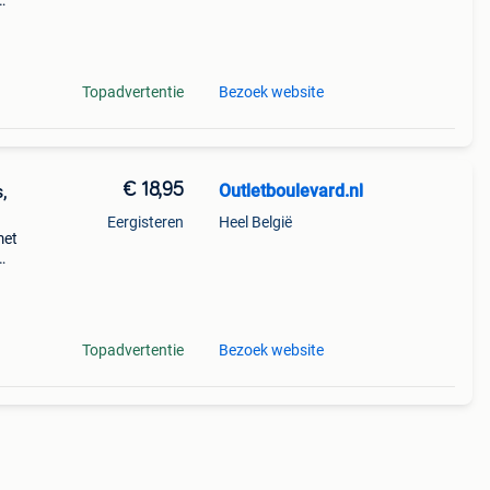
ple th
Topadvertentie
Bezoek website
€ 18,95
Outletboulevard.nl
,
Eergisteren
Heel België
met
Topadvertentie
Bezoek website