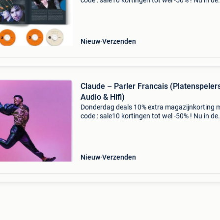
code : sale10 kortingen tot wel -50% ! Nu in de
aanbieding van € 119,99 voor € 88,99! Gratis
verzending retracing our steps van the pineap
Nieuw
Verzenden
Claude – Parler Francais (Platenspelers
Audio & Hifi)
Donderdag deals 10% extra magazijnkorting 
code : sale10 kortingen tot wel -50% ! Nu in de
aanbieding van € 29,99 voor € 18,95! Parler
français is het debuutalbum van claude,
uitgebracht
Nieuw
Verzenden