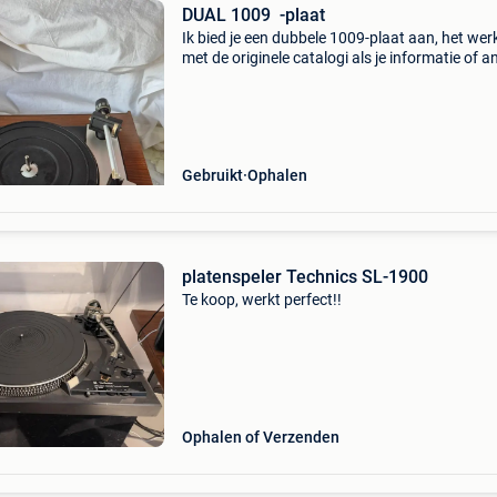
DUAL 1009 ️ -plaat
Ik bied je een dubbele 1009-plaat aan, het wer
met de originele catalogi als je informatie of a
foto&#39;s nodig hebt, laat het me weten en ik
je graag antwoorden.
Gebruikt
Ophalen
platenspeler Technics SL-1900
Te koop, werkt perfect!!
Ophalen of Verzenden