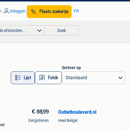
n
Inloggen
FR
Plaats zoekertje
lle afstanden…
Zoek
Sorteer op
Lijst
Foto’s
€ 88,99
Outletboulevard.nl
Eergisteren
Heel België
met