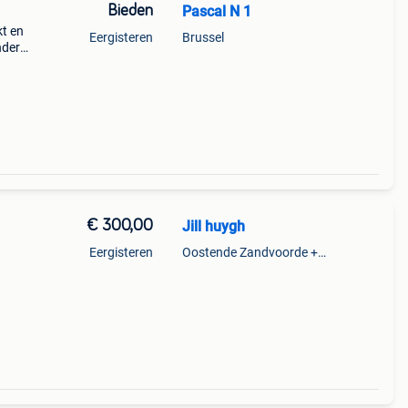
Bieden
Pascal N 1
kt en
Eergisteren
Brussel
ndere
 zal
€ 300,00
Jill huygh
Eergisteren
Oostende Zandvoorde +Oostende