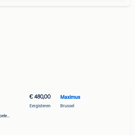
€ 480,00
Maximus
Eergisteren
Brussel
peler
ia din
mijn e