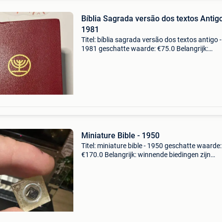
Bíblia Sagrada versão dos textos Antigo
1981
Titel: bíblia sagrada versão dos textos antigo -
1981 geschatte waarde: €75.0 Belangrijk:
winnende biedingen zijn exclusief 9%
koperbescherming + €3 de heilige bijbel, vertal
van de oude
Miniature Bible - 1950
Titel: miniature bible - 1950 geschatte waarde:
€170.0 Belangrijk: winnende biedingen zijn
exclusief 9% koperbescherming + €3 dit is een
object. Waarschijnlijk de kleinste bijbel ter w