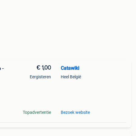
€ 1,00
Catawiki
 -
Eergisteren
Heel België
ing
Topadvertentie
Bezoek website