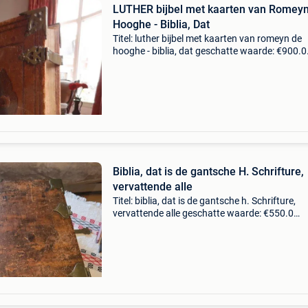
LUTHER bijbel met kaarten van Romey
Hooghe - Biblia, Dat
Titel: luther bijbel met kaarten van romeyn de
hooghe - biblia, dat geschatte waarde: €900.0
Belangrijk: winnende biedingen zijn exclusief 
koperbescherming + €3 biblia, dat is, de gants
Biblia, dat is de gantsche H. Schrifture,
vervattende alle
Titel: biblia, dat is de gantsche h. Schrifture,
vervattende alle geschatte waarde: €550.0
Belangrijk: winnende biedingen zijn exclusief 
koperbescherming + €3 drie delen in twee ban
P