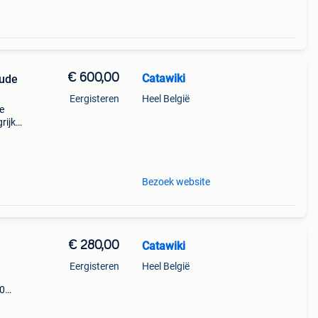
€ 600,00
Catawiki
oude
Eergisteren
Heel België
e
ijk:
als
Bezoek website
€ 280,00
Catawiki
Eergisteren
Heel België
.0
9%
n l