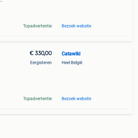
9%
ch
Topadvertentie
Bezoek website
€ 330,00
Catawiki
Eergisteren
Heel België
9%
den.
Topadvertentie
Bezoek website