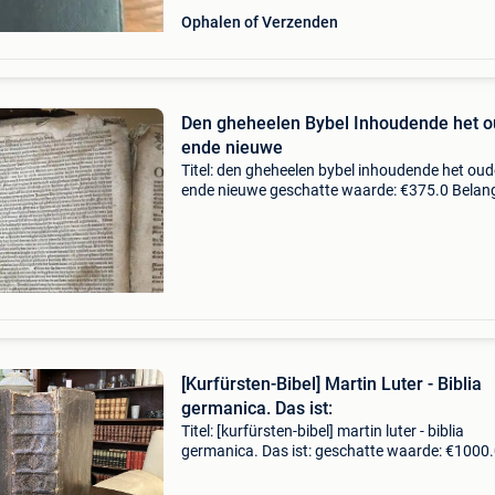
Ophalen of Verzenden
Den gheheelen Bybel Inhoudende het 
ende nieuwe
Titel: den gheheelen bybel inhoudende het oud
ende nieuwe geschatte waarde: €375.0 Belangr
winnende biedingen zijn exclusief 9%
koperbescherming + €3 de bijbel is in de staat 
op de
[Kurfürsten-Bibel] Martin Luter - Biblia
germanica. Das ist:
Titel: [kurfürsten-bibel] martin luter - biblia
germanica. Das ist: geschatte waarde: €1000
Belangrijk: winnende biedingen zijn exclusief 
koperbescherming + €3 auteur/ uitgever:marti