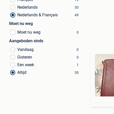
Nederlands
30
Nederlands & Français
49
Moet nu weg
Moet nu weg
0
Aangeboden sinds
Vandaag
0
Gisteren
0
Een week
1
Altijd
30