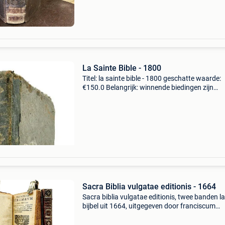
La Sainte Bible - 1800
Titel: la sainte bible - 1800 geschatte waarde:
€150.0 Belangrijk: winnende biedingen zijn
exclusief 9% koperbescherming + €3 zeer zel
editie die op traditionele wijze wordt toegesch
Sacra Biblia vulgatae editionis - 1664
Sacra biblia vulgatae editionis, twee banden la
bijbel uit 1664, uitgegeven door franciscum
coustellier, volledig lederen band in bruin, 829
pagina’s met 16 pagina’s inhoudsopgave, in 