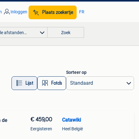
n
Inloggen
FR
Plaats zoekertje
lle afstanden…
Zoek
Sorteer op
Lijst
Foto’s
€ 459,00
Catawiki
n de
Eergisteren
Heel België