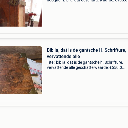
hooghe - biblia, dat geschatte waarde: €900.0
Belangrijk: winnende biedingen zijn exclusief 
koperbescherming + €3 biblia, dat is, de gants
Biblia, dat is de gantsche H. Schrifture,
vervattende alle
Titel: biblia, dat is de gantsche h. Schrifture,
vervattende alle geschatte waarde: €550.0
Belangrijk: winnende biedingen zijn exclusief 
koperbescherming + €3 drie delen in twee ban
P