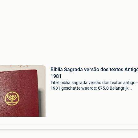
Bíblia Sagrada versão dos textos Antigo
1981
Titel: bíblia sagrada versão dos textos antigo -
1981 geschatte waarde: €75.0 Belangrijk:
winnende biedingen zijn exclusief 9%
koperbescherming + €3 de heilige bijbel, vertal
van de oude