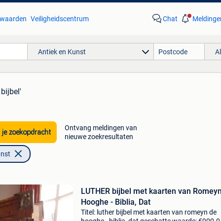
waarden
Veiligheidscentrum
Chat
Meldinge
Antiek en Kunst
A
bijbel'
Ontvang meldingen van
 je zoekopdracht
nieuwe zoekresultaten
unst
LUTHER bijbel met kaarten van Romey
Hooghe - Biblia, Dat
Titel: luther bijbel met kaarten van romeyn de