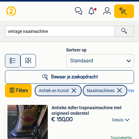
Antiek | Naaimachines
Sorteer op
Alle afstanden…
Bewaar je zoekopdracht
Filters
Antiek en Kunst
Naaimachines
Verwij
Antieke Adler trapnaaimachine met
origineel onderstel
€ 150,00
Details
Topzoekertje