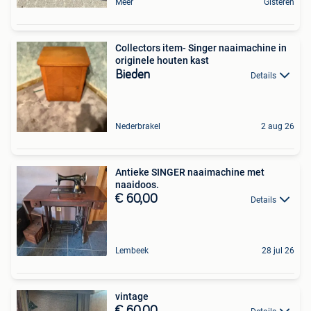
Meer
Gisteren
Collectors item- Singer naaimachine in
originele houten kast
Bieden
Details
Nederbrakel
2 aug 26
Antieke SINGER naaimachine met
naaidoos.
€ 60,00
Details
Lembeek
28 jul 26
vintage
€ 60,00