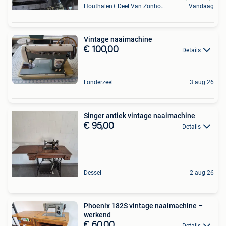
Houthalen+ Deel Van Zonhoven En Zolder
Vandaag
Vintage naaimachine
€ 100,00
Details
Londerzeel
3 aug 26
Singer antiek vintage naaimachine
€ 95,00
Details
Dessel
2 aug 26
Phoenix 182S vintage naaimachine –
werkend
€ 60,00
Details