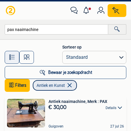
Antiek en Kunst
Sorteer op
Alle afstanden…
Bewaar je zoekopdracht
Filters
Antiek en Kunst
Antiek naaimachine, Merk : PAX
€ 30,00
Details
Guigoven
27 jul 26