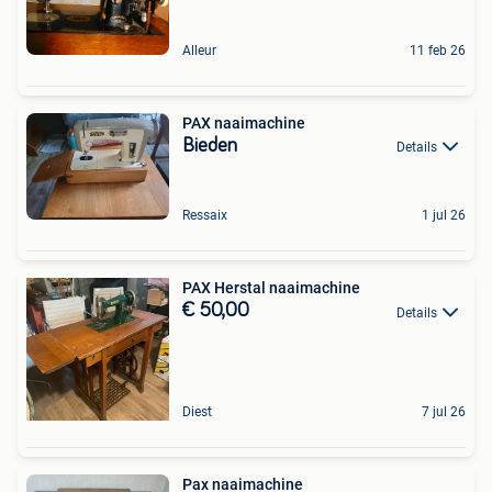
Alleur
11 feb 26
PAX naaimachine
Bieden
Details
Ressaix
1 jul 26
PAX Herstal naaimachine
€ 50,00
Details
Diest
7 jul 26
Pax naaimachine