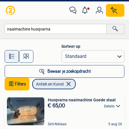
Antiek en Kunst
Sorteer op
Alle afstanden…
Bewaar je zoekopdracht
Filters
Antiek en Kunst
Husqvarna naaimachine Goede staat
€ 65,00
Details
Sint-Niklaas
5 aug 26