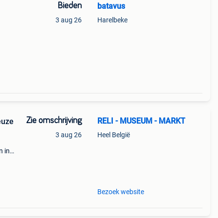
Bieden
batavus
3 aug 26
Harelbeke
Zie omschrijving
RELI - MUSEUM - MARKT
euze
3 aug 26
Heel België
n in
e en
Bezoek website