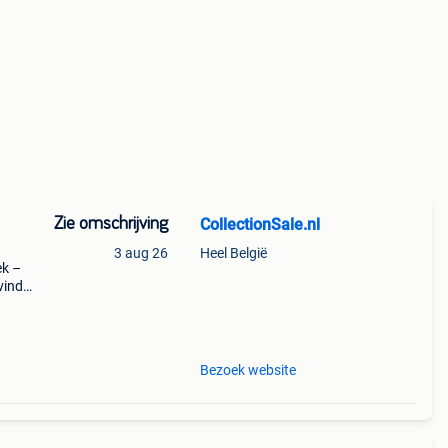
Zie omschrijving
CollectionSale.nl
3 aug 26
Heel België
ek –
vind
jn
Bezoek website