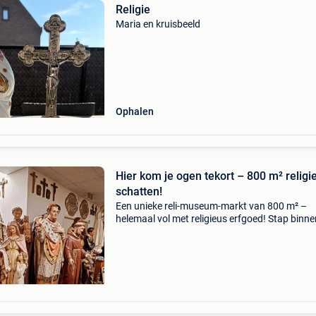
Religie
Maria en kruisbeeld
Ophalen
Hier kom je ogen tekort – 800 m² religi
schatten!
Een unieke reli-museum-markt van 800 m² –
helemaal vol met religieus erfgoed! Stap binne
een wereld vol geloofsrijkdom: duizenden grot
kleine heiligenbeelden, kerstgroepen, altaren,
kazuifels,