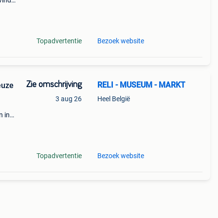
vind
jn
Topadvertentie
Bezoek website
Zie omschrijving
RELI - MUSEUM - MARKT
euze
3 aug 26
Heel België
n in
e en
Topadvertentie
Bezoek website