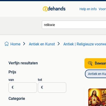
Help en info
Voor
Home
Antiek en Kunst
Antiek | Religieuze voorw
Verfijn resultaten
Bewaar
Prijs
Antiek en K
van
tot
€
€
Categorie