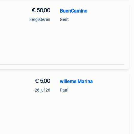
€ 50,00
BuenCamino
Eergisteren
Gent
€ 5,00
willems Marina
26 jul 26
Paal