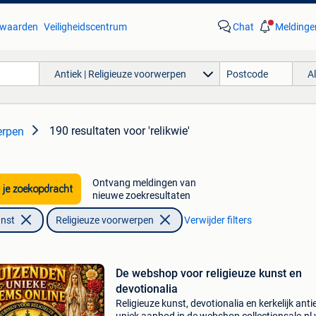
waarden
Veiligheidscentrum
Chat
Meldinge
Antiek | Religieuze voorwerpen
A
190 resultaten
voor 'relikwie'
erpen
Ontvang meldingen van
 je zoekopdracht
nieuwe zoekresultaten
unst
Religieuze voorwerpen
Verwijder filters
De webshop voor religieuze kunst en
devotionalia
Religieuze kunst, devotionalia en kerkelijk anti