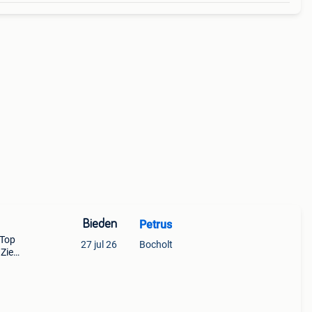
Bieden
Petrus
 Top
27 jul 26
Bocholt
 Zie