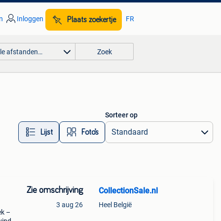
n
Inloggen
FR
Plaats zoekertje
lle afstanden…
Zoek
Sorteer op
Lijst
Foto’s
Zie omschrijving
CollectionSale.nl
3 aug 26
Heel België
ek –