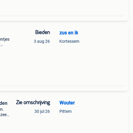
Bieden
zus en ik
entjes
3 aug 26
Kortessem
r
Zie omschrijving
Wouter
lden
en.
30 jul 26
Pittem
 zeer
76/