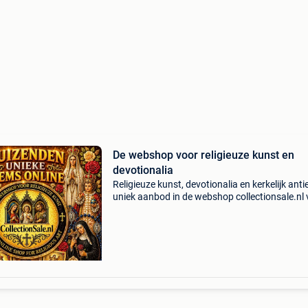
De webshop voor religieuze kunst en
devotionalia
Religieuze kunst, devotionalia en kerkelijk anti
uniek aanbod in de webshop collectionsale.nl 
je duizenden bijzondere stukken uit een
indrukwekkende privécollectie. Alle objecten zi
authent