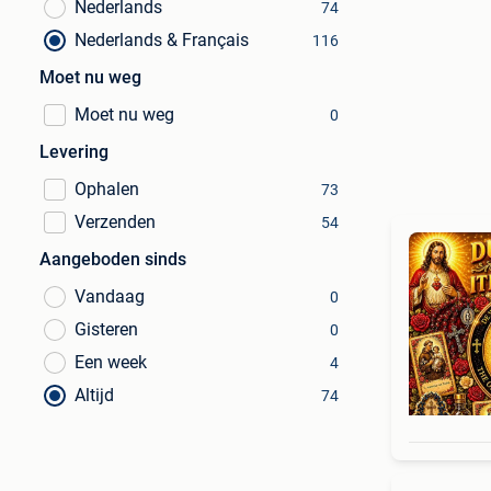
Nederlands
74
Nederlands & Français
116
Moet nu weg
Moet nu weg
0
Levering
Ophalen
73
Verzenden
54
Aangeboden sinds
Vandaag
0
Gisteren
0
Een week
4
Altijd
74