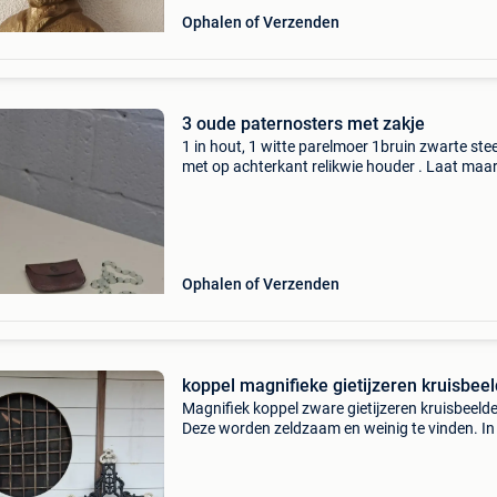
Ophalen of Verzenden
3 oude paternosters met zakje
1 in hout, 1 witte parelmoer 1bruin zwarte ste
met op achterkant relikwie houder . Laat maa
weten welke je wenst of prijs voor de 3
Ophalen of Verzenden
koppel magnifieke gietijzeren kruisbee
Magnifiek koppel zware gietijzeren kruisbeeld
Deze worden zeldzaam en weinig te vinden. In
goede staat. 1,56M hoog 78cm breed info 04
581234 antiek brocante retro curiosa beelden
religie ke