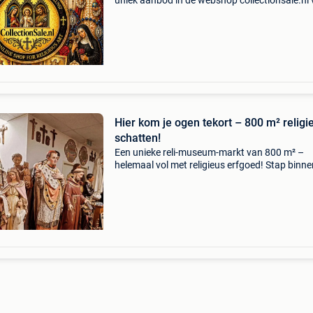
uniek aanbod in de webshop collectionsale.nl 
je duizenden bijzondere stukken uit een
indrukwekkende privécollectie. Alle objecten zi
authent
Hier kom je ogen tekort – 800 m² religi
schatten!
Een unieke reli-museum-markt van 800 m² –
helemaal vol met religieus erfgoed! Stap binne
een wereld vol geloofsrijkdom: duizenden grot
kleine heiligenbeelden, kerstgroepen, altaren,
kazuifels,