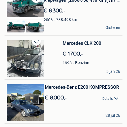
Kiepwagen (2006-738,498 km)(VIN:
Bewaren
W
in
€ 8.300,-
Mijn
Favorieten
738.498
km
2006
Auctelia SA
Gisteren
Nivelles
Mercedes CLK 200
Bewaren
in
€ 1.700,-
Mijn
Favorieten
Benzine
1998
Simona Y.
5 jan 26
Gent
Bewaren
Mercedes-Benz E200 KOMPRESSOR
in
Mijn
€ 8.000,-
Favorieten
Details
ahmet
28 jul 26
Gent
Bewaren