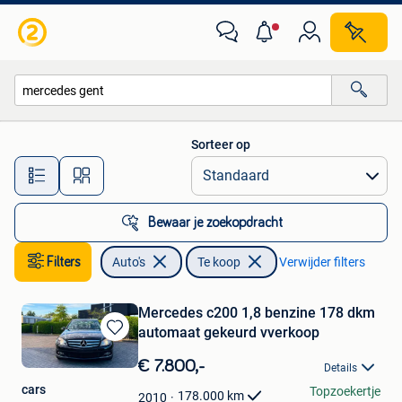
Auto's
Sorteer op
Alle afstanden…
Bewaar je zoekopdracht
Filters
Auto's
Te koop
Verwijder filters
Mercedes c200 1,8 benzine 178 dkm
automaat gekeurd vverkoop
Bewaren
in
€ 7.800,-
Details
Mijn
cars
Topzoekertje
Favorieten
178.000
km
2010