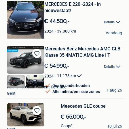
MERCEDES E 220 -2024 - in
in
Mijn
nieuwestaat!
Favorieten
€ 44.500,-
Details
Slaven
39.000
km
2024
Vandaag
Gent
Mercedes-Benz Mercedes-AMG GLB-
Klasse 35 4MATIC AMG Line | T
Bewaren
in
€ 54.990,-
Details
Mijn
Favorieten
11.173
km
2024
Dealer onderhouden
Hedin Automotive Gent Certified
1 aug 26
Alle milieu/emissie zones
Gent
Meecedes GLE coupe
Bewaren
€ 55.000,-
in
Bart vanneste
Coupé
10 jul 26
Mijn