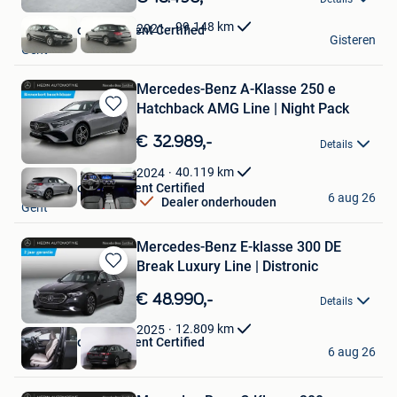
Mijn
Favorieten
99.148
km
2021
Hedin Automotive Gent Certified
Gisteren
Gent
Mercedes-Benz A-Klasse 250 e
Hatchback AMG Line | Night Pack
Bewaren
in
€ 32.989,-
Details
Mijn
Favorieten
40.119
km
2024
Hedin Automotive Gent Certified
6 aug 26
Dealer onderhouden
Gent
Mercedes-Benz E-klasse 300 DE
Break Luxury Line | Distronic
Bewaren
in
€ 48.990,-
Details
Mijn
Favorieten
12.809
km
2025
Hedin Automotive Gent Certified
6 aug 26
Gent