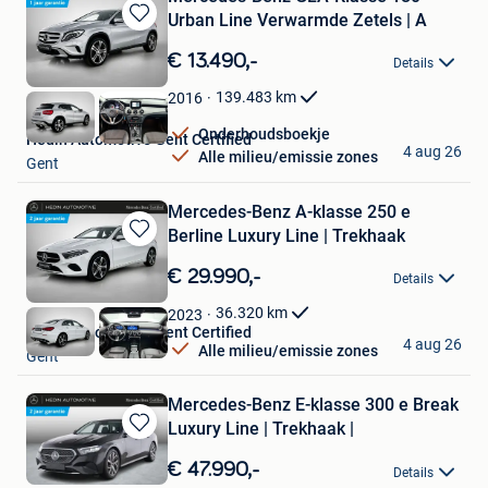
Urban Line Verwarmde Zetels | A
Bewaren
in
€ 13.490,-
Details
Mijn
Favorieten
139.483
km
2016
Onderhoudsboekje
Hedin Automotive Gent Certified
4 aug 26
Alle milieu/emissie zones
Gent
Mercedes-Benz A-klasse 250 e
Berline Luxury Line | Trekhaak
Bewaren
in
€ 29.990,-
Details
Mijn
Favorieten
36.320
km
2023
Hedin Automotive Gent Certified
4 aug 26
Alle milieu/emissie zones
Gent
Mercedes-Benz E-klasse 300 e Break
Luxury Line | Trekhaak |
Bewaren
in
€ 47.990,-
Details
Mijn