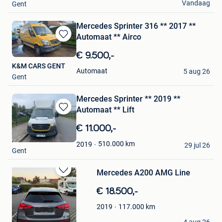
Vandaag
Gent
Mercedes Sprinter 316 ** 2017 **
Automaat ** Airco
Bewaren
in
€ 9.500,-
Mijn
K&M CARS GENT
Favorieten
Automaat
5 aug 26
Gent
Mercedes Sprinter ** 2019 **
Automaat ** Lift
Bewaren
in
€ 11.000,-
Mijn
K&M CARS GENT
Favorieten
510.000
km
2019
29 jul 26
Gent
Mercedes A200 AMG Line
Bewaren
in
€ 18.500,-
Mijn
Favorieten
117.000
km
2019
A.W
4 aug 26