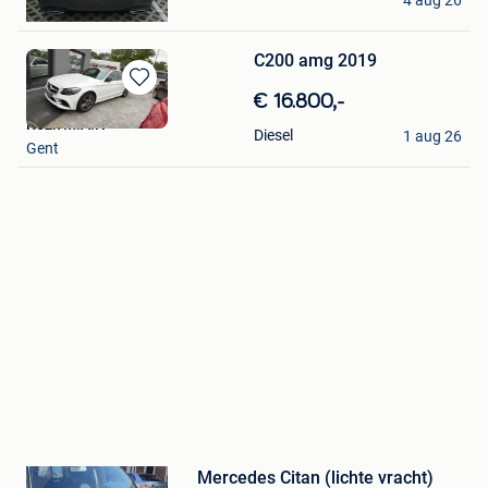
Gent
C200 amg 2019
Bewaren
€ 16.800,-
in
Rezk M.A.N
Diesel
1 aug 26
Mijn
Gent
Favorieten
Bewaren
in
Mijn
Mercedes Citan (lichte vracht)
Favorieten