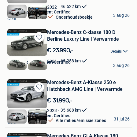
Favorieten
46.522
km
2022
Hedin Automotive Gent Certified
3 aug 26
Onderhoudsboekje
Gent
Mercedes-Benz C-klasse 180 D
Berline Luxury Line | Verwarmde
Bewaren
in
€ 23.990,-
Details
Mijn
Favorieten
69.258
km
2021
Hedin Automotive Gent Certified
3 aug 26
Gent
Mercedes-Benz A-Klasse 250 e
Hatchback AMG Line | Verwarmde
Bewaren
in
€ 31.990,-
Mijn
Favorieten
35.688
km
2023
Hedin Automotive Gent Certified
31 jul 26
Alle milieu/emissie zones
Gent
Mercedes-Benz GLA-Klasse 180