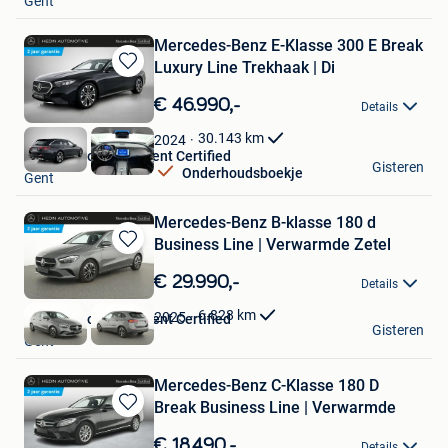
Gent
Favorieten
Mercedes-Benz E-Klasse 300 E Break
Luxury Line Trekhaak | Di
Bewaren
in
€ 46.990,-
Details
Mijn
Favorieten
30.143
km
2024
Hedin Automotive Gent Certified
Gisteren
Onderhoudsboekje
Gent
Mercedes-Benz B-klasse 180 d
Business Line | Verwarmde Zetel
Bewaren
in
€ 29.990,-
Details
Mijn
Favorieten
6.828
km
2025
Hedin Automotive Gent Certified
Gisteren
Gent
Mercedes-Benz C-Klasse 180 D
Break Business Line | Verwarmde
Bewaren
in
€ 18.490,-
Details