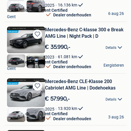
Favorieten
16.136
km
2025
Hedin Automotive Gent Certified
6 aug 26
Dealer onderhouden
Gent
Mercedes-Benz C-klasse 300 e Break
AMG Line | Night Pack | D
Bewaren
in
€ 35.990,-
Details
Mijn
Favorieten
61.081
km
2023
Hedin Automotive Gent Certified
Eergisteren
Dealer onderhouden
Gent
Mercedes-Benz CLE-Klasse 200
Cabriolet AMG Line | Dodehoekas
Bewaren
in
€ 57.990,-
Details
Mijn
Favorieten
13.920
km
2025
Hedin Automotive Gent Certified
3 aug 26
Dealer onderhouden
Gent