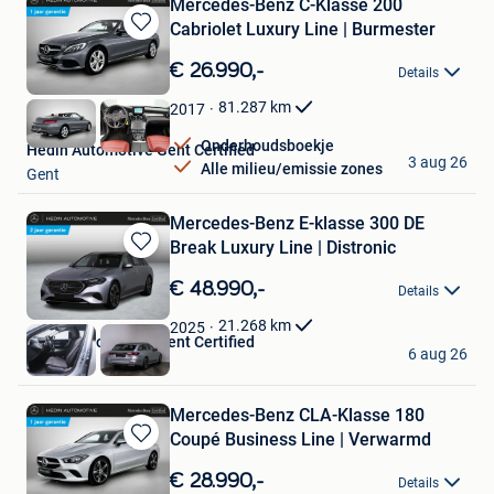
Mercedes-Benz C-Klasse 200
Cabriolet Luxury Line | Burmester
Bewaren
in
€ 26.990,-
Details
Mijn
Favorieten
81.287
km
2017
Onderhoudsboekje
Hedin Automotive Gent Certified
3 aug 26
Alle milieu/emissie zones
Gent
Mercedes-Benz E-klasse 300 DE
Break Luxury Line | Distronic
Bewaren
in
€ 48.990,-
Details
Mijn
Favorieten
21.268
km
2025
Hedin Automotive Gent Certified
6 aug 26
Gent
Mercedes-Benz CLA-Klasse 180
Coupé Business Line | Verwarmd
Bewaren
in
€ 28.990,-
Details
Mijn