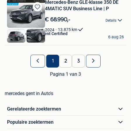
Mercedes-Benz GLE-klasse 350 DE
4MATIC SUV Business Line | P
Bewaren
in
€ 68.990,-
Details
Mijn
Favorieten
13.875
km
2024
Hedin Automotive Gent Certified
6 aug 26
Gent
1
2
3
Pagina 1 van 3
mercedes gent in Auto's
Gerelateerde zoektermen
Populaire zoektermen