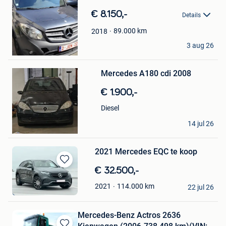
€ 8.150,-
Details
89.000
km
2018
Ali
3 aug 26
Bewaren
Gent
in
Mijn
Mercedes A180 cdi 2008
Favorieten
€ 1.900,-
Diesel
ibigent
14 jul 26
Gent
2021 Mercedes EQC te koop
Bewaren
€ 32.500,-
in
Maxime Villa
114.000
km
2021
Mijn
22 jul 26
Gent
Favorieten
Mercedes-Benz Actros 2636