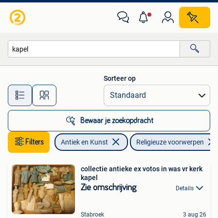
Antiek | Religieuze voorwerpen
Sorteer op
Alle afstanden…
Bewaar je zoekopdracht
Filters
Antiek en Kunst
Religieuze voorwerpen
collectie antieke ex votos in was vr kerk
kapel
Zie omschrijving
Details
Stabroek
3 aug 26