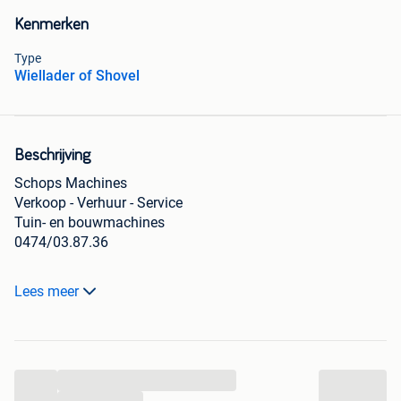
Kenmerken
Type
Wiellader of Shovel
Beschrijving
Schops Machines
Verkoop - Verhuur - Service
Tuin- en bouwmachines
0474/03.87.36
Knikladers te huur
Lees meer
Van 1500kg tot 2500kg
Accessoires verkrijgbaar
Leveren en ophalen mogelijk
...
Kniklader 1500kg
€120/dag
...