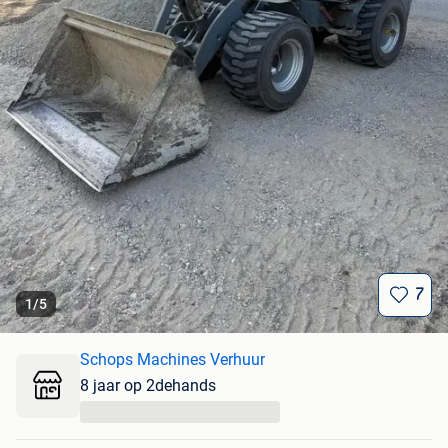
7
1
/
5
Schops Machines Verhuur
8 jaar op 2dehands
...