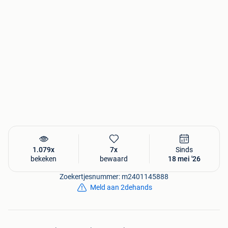
minigraafmachine sorteergrijper pikeur breekhamer atlas
copco wiellader norcar giant avant schaffer doosan
komatsu cat caterpillar develon case kniklader bulldozer
weideman knikmops manitou shovel puinbak riptand
grondboor dumper
1.079x
7x
Sinds
bekeken
bewaard
18 mei '26
Zoekertjesnummer: m2401145888
Meld aan 2dehands