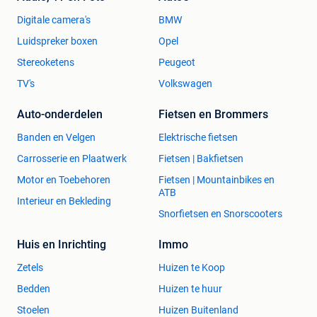
Digitale camera's
BMW
Luidspreker boxen
Opel
Stereoketens
Peugeot
TV's
Volkswagen
Auto-onderdelen
Fietsen en Brommers
Banden en Velgen
Elektrische fietsen
Carrosserie en Plaatwerk
Fietsen | Bakfietsen
Motor en Toebehoren
Fietsen | Mountainbikes en
ATB
Interieur en Bekleding
Snorfietsen en Snorscooters
Huis en Inrichting
Immo
Zetels
Huizen te Koop
Bedden
Huizen te huur
Stoelen
Huizen Buitenland