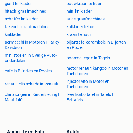
giant kniklader
bouwkraan te huur
hitachi graafmachines
mini kniklader
schaffer kniklader
atlas graafmachines
takeuchi graafmachines
kniklader te huur
kniklader
kraan te huur
aermacchi in Motoren | Harley-
biljarttafel carambole in Biljarten
Davidson
en Poolen
mini stoelen in Overige Auto-
boomse tegels in Tegels
onderdelen
motor renault kangoo in Motor en
cafe in Biljarten en Poolen
Toebehoren
injector vito in Motor en
renault clio schade in Renault
Toebehoren
chiro jongen in Kinderkleding |
ikea lisabo tafel in Tafels |
Maat 140
Eettafels
Audio, Tv en Foto
Auto's