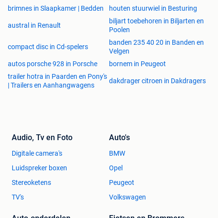
brimnes in Slaapkamer | Bedden
houten stuurwiel in Besturing
De uitschuifbare telescooparm van 750 mm zorgt ervoor
dat je veel hoger komt dan bij vergelijkbare knikladers. Met
biljart toebehoren in Biljarten en
austral in Renault
Poolen
een kiplast van 1500 kg op een europallet is het zonder
twijfel de sterkste kniklader in deze gewichtsklasse.
banden 235 40 20 in Banden en
compact disc in Cd-spelers
Velgen
Ook deze machine heeft volledig tractiecontrol 4x4 met
autos porsche 928 in Porsche
bornem in Peugeot
100% sper.
trailer hotra in Paarden en Pony's
dakdrager citroen in Dakdragers
| Trailers en Aanhangwagens
Norcar a7750
Audio, Tv en Foto
Auto's
- Hefhoogte: 354cm
Digitale camera's
BMW
- Hefvermogen : 1700kg
Luidspreker boxen
Opel
- Eigen gewicht: 2170kg
Stereoketens
Peugeot
TV's
Volkswagen
- Motorvermogen: 50pk
De Norcar a7750 brengt met zijn uitmuntende prestaties en