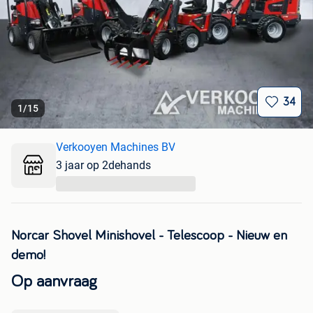
34
1
/
15
Verkooyen Machines BV
3 jaar op 2dehands
...
Norcar Shovel Minishovel - Telescoop - Nieuw en
demo!
Op aanvraag