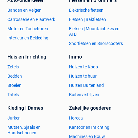
Auto-onderdelen
Fietsen en Brommers
nieuwe technologie een nog sterkere kniklader op de markt.
De 7750 maakt gebruikt van een 50PK Kubota Stage V
Banden en Velgen
Elektrische fietsen
diesel motor die zorgt voor: meer duwkracht, meer snelheid
Carrosserie en Plaatwerk
Fietsen | Bakfietsen
en nog meer hydraulisch vermogen. Het vernieuwde en
Motor en Toebehoren
Fietsen | Mountainbikes en
verzwaarde achterste gedeelte zorgt ervoor dat er geen
ATB
extra gewichten moeten worden toegevoegd aan de
Interieur en Bekleding
Snorfietsen en Snorscooters
machine.
De Norcar a7750 is ook een upgrade voor de bestuurder
Huis en Inrichting
Immo
dankzij de nieuwe veiligheidsbeugel. Een vernieuwde
werkplek met makkelijke opstap, goede visibiliteit en
Zetels
Huizen te Koop
uitstekend comfort.
Bedden
Huizen te huur
Stoelen
Huizen Buitenland
Kom langs en laat je in onze showroom overtuigen van
Tafels
Buitenverblijven
deze Finse krachtpatsers!
Kleding | Dames
Zakelijke goederen
Uiteraard kunt u deze machine ook zelf proberen bij ons op
Jurken
Horeca
het terrein of op ons demo-veld.
Mutsen, Sjaals en
Kantoor en Inrichting
Handschoenen
Machines en Bouw