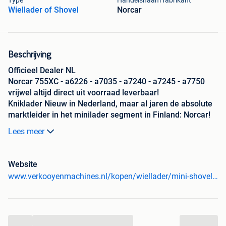
Type
Handelsnaam fabrikant
Wiellader of Shovel
Norcar
Beschrijving
Officieel Dealer NL
Norcar 755XC - a6226 - a7035 - a7240 - a7245 - a7750
vrijwel altijd direct uit voorraad leverbaar!
Kniklader Nieuw in Nederland, maar al jaren de absolute
marktleider in het minilader segment in Finland: Norcar!
Lees meer
Verkooyen Machines heeft sinds kort ook het dealerschap
van Norcar minishovels. Deze kleine knikladers
onderscheiden zich door de wendbaarheid en de
Website
telescoopgiek welke standaard is vanaf de a6226.
www.verkooyenmachines.nl/kopen/wiellader/mini-shovel.html
Een klein overzicht van ons actuele aanbod; wat dus ook
...
direct te leveren is;