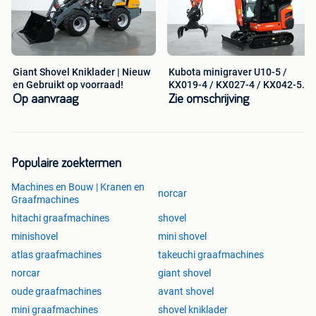
een hoge trekkracht dankzij de volledige tractiecontrol 4x4
met 100% sper.
Giant Shovel Kniklader | Nieuw
Kubota minigraver U10-5 /
Norcar a70-serie (a7240 a7035 a7245)
en Gebruikt op voorraad!
KX019-4 / KX027-4 / KX042-5
/etc
Op aanvraag
Zie omschrijving
- Hefhoogte: 354cm
- Hefvermogen : 1500kg
Populaire zoektermen
- Eigen gewicht: 1790kg
Machines en Bouw | Kranen en
norcar
Graafmachines
- Motorvermogen: 26pk
hitachi graafmachines
shovel
De a7240 heeft een hoog hefvermogen als standaard. Een
minishovel
mini shovel
krachtige 4-cilinder Kubota motor en een dubbele
atlas graafmachines
takeuchi graafmachines
hydrauliekpomp die voor een hoger hydraulisch vermogen
norcar
giant shovel
zorgt, maken de kniklader uitermate geschikt voor het
oude graafmachines
avant shovel
zwaardere werk.
mini graafmachines
shovel kniklader