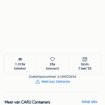
BETAALWIJZEN:
Bancontact-Mistercash
CreditCard (MasterCard, Visa & Paypal)
Betalen op Factuur
Bij het bestellen van een container in onze webshop
ontvang je altijd een factuur.
Bestel direct in onze webshop voor de laagste prijs!
1.315x
25x
Sinds
Ontdek onze Webshop
bekeken
bewaard
7 mei '25
Zoekertjesnummer: a149933654
Meld aan 2dehands
Bekijk alles
Meer van CARU Containers