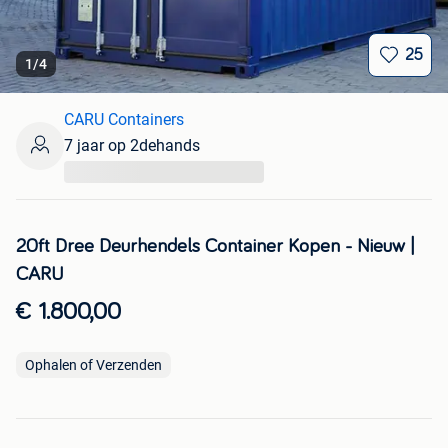
25
1
/
4
CARU Containers
7 jaar op 2dehands
...
20ft Dree Deurhendels Container Kopen - Nieuw |
CARU
€ 1.800,00
Ophalen of Verzenden