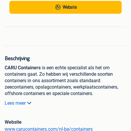
Website
Beschrijving
CARU Containers
is een echte specialist als het om
containers gaat. Zo hebben wij verschillende soorten
containers in ons assortiment zoals standaard
zeecontainers, opslagcontainers, werkplaatscontainers,
offshore containers en speciale containers.
Lees meer
Waarom CARU Containers?
Prijzen zichtbaar in onze webshop
Website
Transportkosten makkelijk te berekenen
www.carucontainers.com/nl-be/containers
Container 1 uur na bestelling ophalen