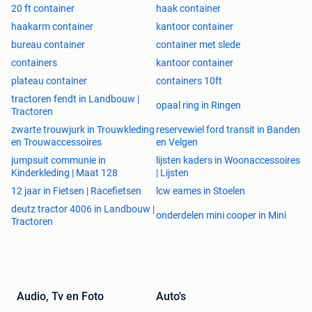
20 ft container
haak container
haakarm container
kantoor container
bureau container
container met slede
containers
kantoor container
plateau container
containers 10ft
tractoren fendt in Landbouw |
opaal ring in Ringen
Tractoren
zwarte trouwjurk in Trouwkleding
reservewiel ford transit in Banden
en Trouwaccessoires
en Velgen
jumpsuit communie in
lijsten kaders in Woonaccessoires
Kinderkleding | Maat 128
| Lijsten
12 jaar in Fietsen | Racefietsen
lcw eames in Stoelen
deutz tractor 4006 in Landbouw |
onderdelen mini cooper in Mini
Tractoren
Audio, Tv en Foto
Auto's