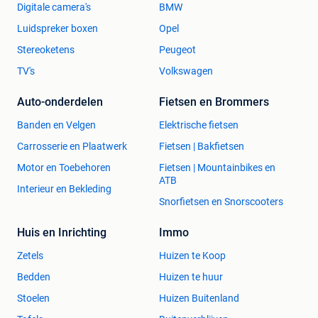
Digitale camera's
BMW
Luidspreker boxen
Opel
Stereoketens
Peugeot
TV's
Volkswagen
Auto-onderdelen
Fietsen en Brommers
Banden en Velgen
Elektrische fietsen
Carrosserie en Plaatwerk
Fietsen | Bakfietsen
Motor en Toebehoren
Fietsen | Mountainbikes en
ATB
Interieur en Bekleding
Snorfietsen en Snorscooters
Huis en Inrichting
Immo
Zetels
Huizen te Koop
Bedden
Huizen te huur
Stoelen
Huizen Buitenland