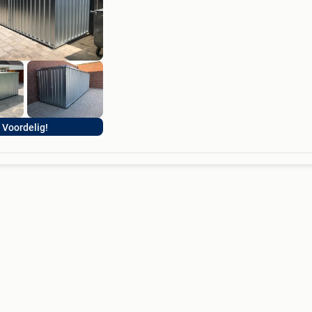
info@zelfbouwcontainer.be opslagruimte nod
Ontdek nu ons uitgebreide aanbod van
opslagcontainers, beschikbaar in v
Voordelig!