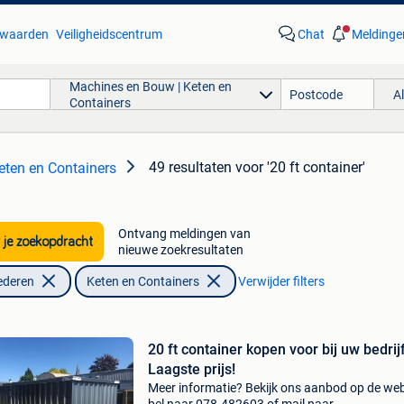
waarden
Veiligheidscentrum
Chat
Meldinge
Machines en Bouw | Keten en
A
Containers
49 resultaten
voor '20 ft container'
eten en Containers
Ontvang meldingen van
 je zoekopdracht
nieuwe zoekresultaten
ederen
Keten en Containers
Verwijder filters
20 ft container kopen voor bij uw bedrijf
Laagste prijs!
Meer informatie? Bekijk ons aanbod op de web