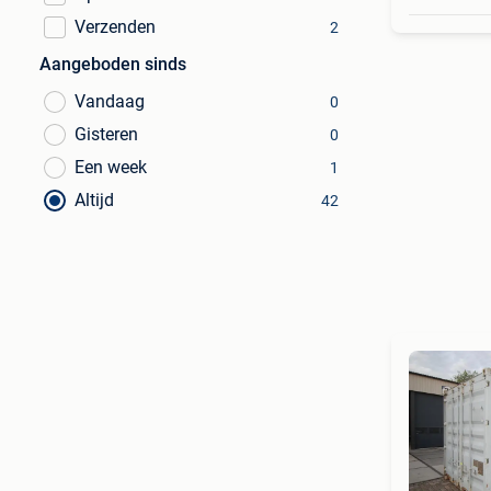
Verzenden
2
Aangeboden sinds
Vandaag
0
Gisteren
0
Een week
1
Altijd
42