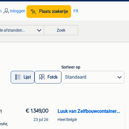
n
Inloggen
FR
Plaats zoekertje
lle afstanden…
Zoek
Sorteer op
Lijst
Foto’s
€ 1.349,00
Luuk van Zelfbouwcontainer België
!
23 jul 26
Heel België
site,