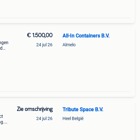
€ 1.500,00
All-In Containers B.V.
ingen
24 jul 26
Almelo
rd
s
Zie omschrijving
Tribute Space B.V.
ct
24 jul 26
Heel België
ng.
 in
T