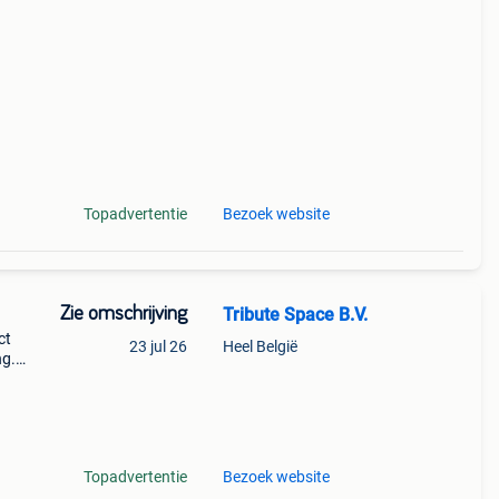
ig!
Topadvertentie
Bezoek website
Zie omschrijving
Tribute Space B.V.
ct
23 jul 26
Heel België
ng.
 in
T
Topadvertentie
Bezoek website