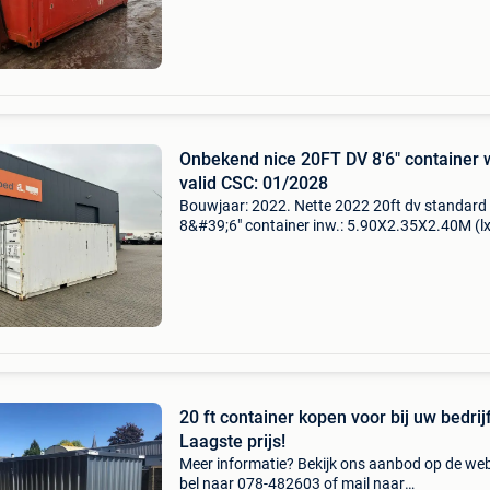
1450 mm (nl maat) - afmetingen: 6000x2450
mm - prijs.
Onbekend nice 20FT DV 8'6" container 
valid CSC: 01/2028
Bouwjaar: 2022. Nette 2022 20ft dv standard
8&#39;6" container inw.: 5.90X2.35X2.40M (l
links en rechts bindogen in vloer en plafond, 
ter vastzetting lading csc: 01/2028 nice 20ft
20 ft container kopen voor bij uw bedrijf
Laagste prijs!
Meer informatie? Bekijk ons aanbod op de web
bel naar 078-482603 of mail naar