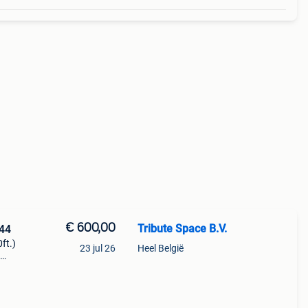
€ 600,00
Tribute Space B.V.
544
ft.)
23 jul 26
Heel België
 op
en als