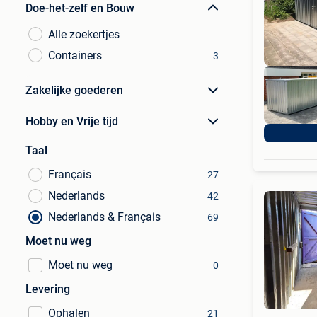
Doe-het-zelf en Bouw
Alle zoekertjes
Containers
3
Zakelijke goederen
Hobby en Vrije tijd
Taal
Français
27
Nederlands
42
Nederlands & Français
69
Moet nu weg
Moet nu weg
0
Levering
Ophalen
21