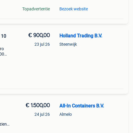
Topadvertentie
Bezoek website
€ 900,00
Holland Trading B.V.
 10
23 jul 26
Steenwijk
uro
200
en af
orte
€ 1.500,00
All-In Containers B.V.
24 jul 26
Almelo
zien
m