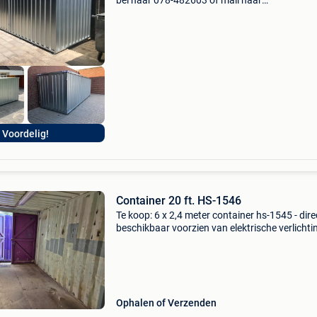
bel naar 078-482603 of mail naar
info@zelfbouwcontainer.be opslagruimte nod
Ontdek nu ons uitgebreide aanbod van
opslagcontainers, beschikbaar in v
Voordelig!
Container 20 ft. HS-1546
Te koop: 6 x 2,4 meter container hs-1545 - dire
beschikbaar voorzien van elektrische verlichti
Referentie: hs-1546 locatie: onze opslaglocatie
fijnaart. Bezichtiging is mogelijk op afspraak. 
Ophalen of Verzenden