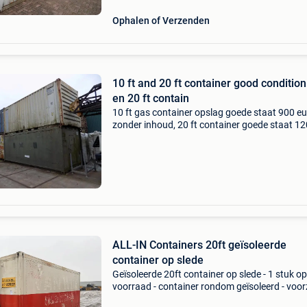
Ophalen of Verzenden
10 ft and 20 ft container good condition
en 20 ft contain
10 ft gas container opslag goede staat 900 e
zonder inhoud, 20 ft container goede staat 1
euro 20 ft schaft container 700 euro, alle prijz
standplaats steenwijk ttr holland trading bv k
ALL-IN Containers 20ft geïsoleerde
container op slede
Geïsoleerde 20ft container op slede - 1 stuk op
voorraad - container rondom geïsoleerd - voor
van kabelsysteem - voorzien van haaksystee