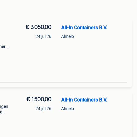
€ 3.050,00
All-In Containers B.V.
24 jul 26
Almelo
ners
e
r:
€ 1.500,00
All-In Containers B.V.
ingen
24 jul 26
Almelo
rd
s