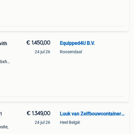
x2600
€ 1.450,00
Equipped4U B.V.
with
24 jul 26
Roosendaal
xbxh)
haken
€ 1.349,00
Luuk van Zelfbouwcontainer België
!
24 jul 26
Heel België
site,