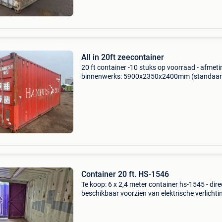
All in 20ft zeecontainer
20 ft container -10 stuks op voorraad - afmet
binnenwerks: 5900x2350x2400mm (standaa
20ft afmetingen) - voorzien van heftruck
insteektassen - prijs exclusief btw kijk voor on
overige aanbod op
Container 20 ft. HS-1546
Te koop: 6 x 2,4 meter container hs-1545 - dire
beschikbaar voorzien van elektrische verlichti
Referentie: hs-1546 locatie: onze opslaglocatie
fijnaart. Bezichtiging is mogelijk op afspraak. 