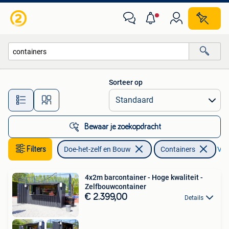
Containers
Sorteer op
Alle afstanden…
Bewaar je zoekopdracht
Filters
Doe-het-zelf en Bouw
Containers
Verw
4x2m barcontainer - Hoge kwaliteit -
Zelfbouwcontainer
€ 2.399,00
Details