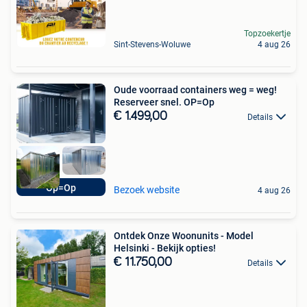
Topzoekertje
Sint-Stevens-Woluwe
4 aug 26
Oude voorraad containers weg = weg!
Reserveer snel. OP=Op
€ 1.499,00
Details
Op=Op
Bezoek website
4 aug 26
Ontdek Onze Woonunits - Model
Helsinki - Bekijk opties!
€ 11.750,00
Details