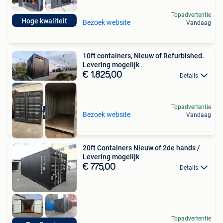
Topadvertentie
Hoge kwaliteit
Bezoek website
Vandaag
10ft containers, Nieuw of Refurbished.
Levering mogelijk
€ 1.825,00
Details
Topadvertentie
Top Service
Bezoek website
Vandaag
20ft Containers Nieuw of 2de hands /
Levering mogelijk
€ 775,00
Details
Topadvertentie