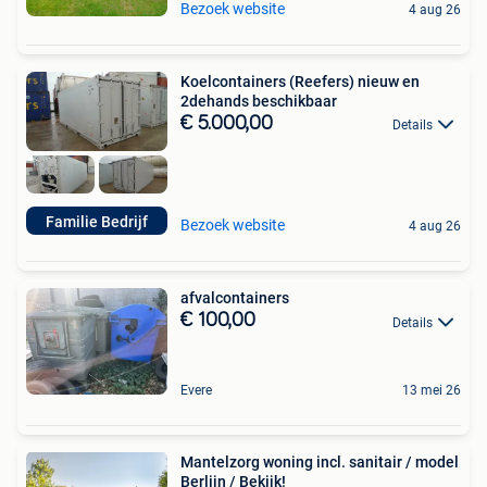
Bezoek website
4 aug 26
Koelcontainers (Reefers) nieuw en
2dehands beschikbaar
€ 5.000,00
Details
Familie Bedrijf
Bezoek website
4 aug 26
afvalcontainers
€ 100,00
Details
Evere
13 mei 26
Mantelzorg woning incl. sanitair / model
Berlijn / Bekijk!