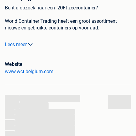
Bent u opzoek naar een 20Ft zeecontainer?
World Container Trading heeft een groot assortiment
nieuwe en gebruikte containers op voorraad.
Klassen:
Lees meer
B-Klasse: €745
Website
-Wind en waterdicht
www.wct-belgium.com
-Staal hersteld
-Gebruikssporen zijn heel zichtbaar
B+ -klasse: € 1075
...
...
-Wind en waterdicht
...
-Staal hersteld
...
-Minder gebruikssporen als bij B klasse
...
...
...
A klasse: € 1275