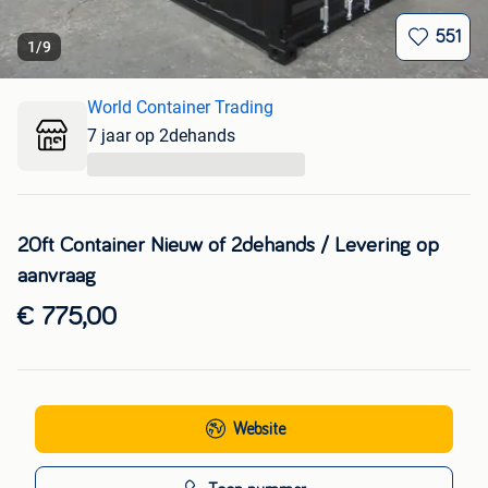
551
1
/
9
World Container Trading
7 jaar op 2dehands
...
20ft Container Nieuw of 2dehands / Levering op
aanvraag
€ 775,00
Website