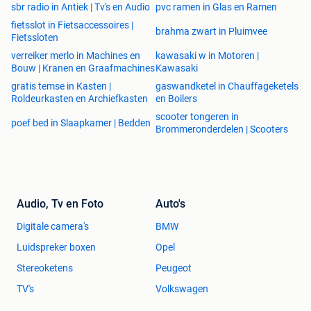
sbr radio in Antiek | Tv's en Audio
pvc ramen in Glas en Ramen
fietsslot in Fietsaccessoires |
brahma zwart in Pluimvee
Fietssloten
verreiker merlo in Machines en
kawasaki w in Motoren |
Bouw | Kranen en Graafmachines
Kawasaki
gratis temse in Kasten |
gaswandketel in Chauffageketels
Roldeurkasten en Archiefkasten
en Boilers
scooter tongeren in
poef bed in Slaapkamer | Bedden
Brommeronderdelen | Scooters
Audio, Tv en Foto
Auto's
Digitale camera's
BMW
Luidspreker boxen
Opel
Stereoketens
Peugeot
TV's
Volkswagen