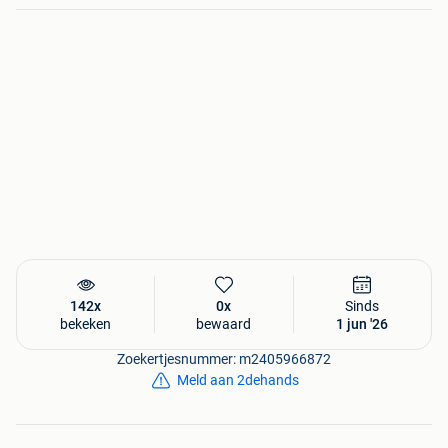
Vraagprijs: € 36.500 excl. btw
Te bezichtigen en te testen na afspraak.
142x
0x
Sinds
bekeken
bewaard
1 jun '26
Zoekertjesnummer: m2405966872
Meld aan 2dehands