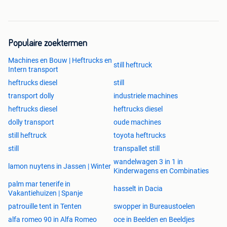
Populaire zoektermen
Machines en Bouw | Heftrucks en
still heftruck
Intern transport
heftrucks diesel
still
transport dolly
industriele machines
heftrucks diesel
heftrucks diesel
dolly transport
oude machines
still heftruck
toyota heftrucks
still
transpallet still
wandelwagen 3 in 1 in
lamon nuytens in Jassen | Winter
Kinderwagens en Combinaties
palm mar tenerife in
hasselt in Dacia
Vakantiehuizen | Spanje
patrouille tent in Tenten
swopper in Bureaustoelen
alfa romeo 90 in Alfa Romeo
oce in Beelden en Beeldjes