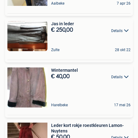
Aalbeke
7 apr 26
Jas in leder
€ 250,00
Details
Zulte
28 okt 22
Wintermantel
€ 40,00
Details
Harelbeke
17 mei 26
Leder kort rokje roestkleuren Lamon-
Nuytens
€ 50,00
Details