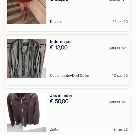
Kruisem
25 okt 20
lederen jas
€ 12,00
Details
Oudenaarde+Deel Ooike
12 sep 25
Jas in leder
€ 50,00
Details
Zulte
3 mei 26