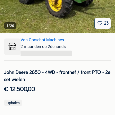
23
1
/
20
Van Oorschot Machines
2 maanden op 2dehands
...
John Deere 2850 - 4WD - fronthef / front PTO - 2e
set wielen
€ 12.500,00
Ophalen