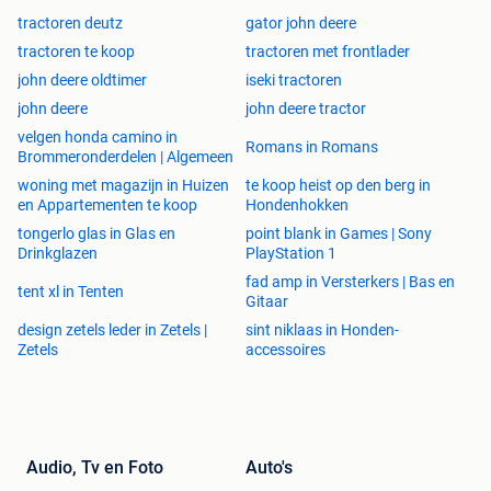
tractoren deutz
gator john deere
tractoren te koop
tractoren met frontlader
john deere oldtimer
iseki tractoren
john deere
john deere tractor
velgen honda camino in
Romans in Romans
Brommeronderdelen | Algemeen
woning met magazijn in Huizen
te koop heist op den berg in
en Appartementen te koop
Hondenhokken
tongerlo glas in Glas en
point blank in Games | Sony
Drinkglazen
PlayStation 1
fad amp in Versterkers | Bas en
tent xl in Tenten
Gitaar
design zetels leder in Zetels |
sint niklaas in Honden-
Zetels
accessoires
Audio, Tv en Foto
Auto's