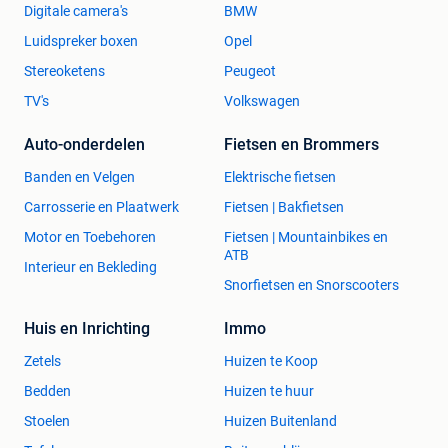
Digitale camera's
BMW
Luidspreker boxen
Opel
Stereoketens
Peugeot
TV's
Volkswagen
Auto-onderdelen
Fietsen en Brommers
Banden en Velgen
Elektrische fietsen
Carrosserie en Plaatwerk
Fietsen | Bakfietsen
Motor en Toebehoren
Fietsen | Mountainbikes en
ATB
Interieur en Bekleding
Snorfietsen en Snorscooters
Huis en Inrichting
Immo
Zetels
Huizen te Koop
Bedden
Huizen te huur
Stoelen
Huizen Buitenland