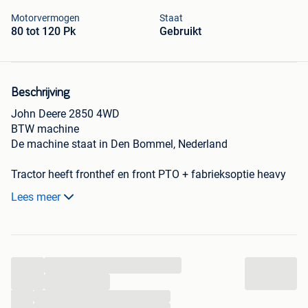
Motorvermogen
Staat
80 tot 120 Pk
Gebruikt
Beschrijving
John Deere 2850 4WD
BTW machine
De machine staat in Den Bommel, Nederland
Tractor heeft fronthef en front PTO + fabrieksoptie heavy
load hefinrichting. Vierwielaandrijving / 4x4
Lees meer
Inclusief 2e set wielen (smal / cultuur)
NL trekker met NL kenteken (papieren)
4 cylinder, 90 pk
...
Bouwjaar: 1988
Draaiuren: 12440 uur
...
Start zeer goed, motor loopt goed.
...