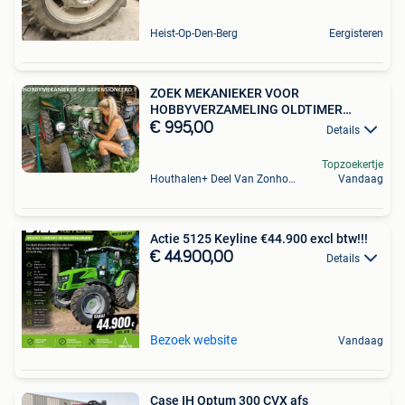
Heist-Op-Den-Berg
Eergisteren
ZOEK MEKANIEKER VOOR
HOBBYVERZAMELING OLDTIMER
MINITRACTOREN
€ 995,00
Details
Topzoekertje
Houthalen+ Deel Van Zonhoven En Zolder
Vandaag
Actie 5125 Keyline €44.900 excl btw!!!
€ 44.900,00
Details
Bezoek website
Vandaag
Case IH Optum 300 CVX afs