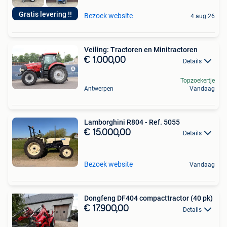
Gratis levering !!
Bezoek website
4 aug 26
Veiling: Tractoren en Minitractoren
€ 1.000,00
Details
Topzoekertje
Antwerpen
Vandaag
Lamborghini R804 - Ref. 5055
€ 15.000,00
Details
Bezoek website
Vandaag
Dongfeng DF404 compacttractor (40 pk)
€ 17.900,00
Details