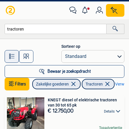
Landbouw | Tractoren
Sorteer op
Alle afstanden…
Bewaar je zoekopdracht
Filters
Zakelijke goederen
Tractoren
Verwijde
KNEGT diesel of elektrische tractoren
van 30 tot 65 pk
€ 12.750,00
Details
Topadvertentie