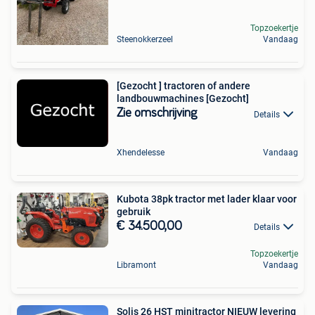
Topzoekertje
Steenokkerzeel
Vandaag
[Gezocht ] tractoren of andere
landbouwmachines [Gezocht]
Zie omschrijving
Details
Xhendelesse
Vandaag
Kubota 38pk tractor met lader klaar voor
gebruik
€ 34.500,00
Details
Topzoekertje
Libramont
Vandaag
Solis 26 HST minitractor NIEUW levering