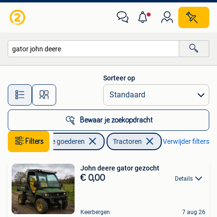
Landbouw | Tractoren
Sorteer op
Alle afstanden…
Bewaar je zoekopdracht
Filters
Zakelijke goederen
Tractoren
Verwijder filters
John deere gator gezocht
€ 0,00
Details
Keerbergen
7 aug 26