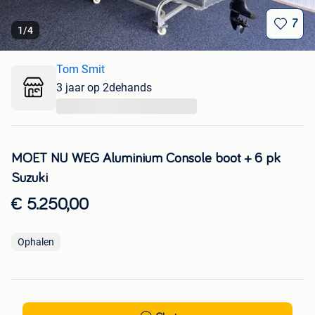
7
1
/
4
Tom Smit
3 jaar op 2dehands
...
MOET NU WEG Aluminium Console boot + 6 pk
Suzuki
€ 5.250,00
Ophalen