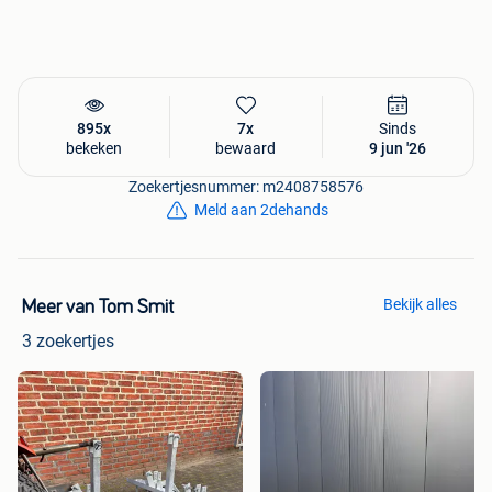
-Aluminium Werkboot
-Aluminium Motorboot
895x
7x
Sinds
bekeken
bewaard
9 jun '26
Zoekertjesnummer: m2408758576
Meld aan 2dehands
Bekijk alles
Meer van Tom Smit
3 zoekertjes