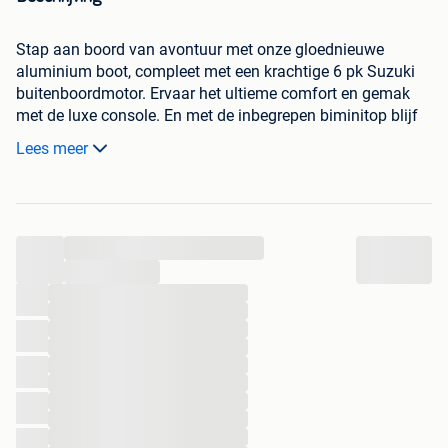
Stap aan boord van avontuur met onze gloednieuwe
aluminium boot, compleet met een krachtige 6 pk Suzuki
buitenboordmotor. Ervaar het ultieme comfort en gemak
met de luxe console. En met de inbegrepen biminitop blijf
je koel en beschermd tegen de zon terwijl je geniet van de
Lees meer
prachtige wateren. Klaar om van het mooie weer te
genieten? Deze prachtige set staat voor je klaar! Ophalen
kan in Hoogeveen (Nederland, Drenthe)
...
Fabrieksgarantie:
Boot -> 1 jaar
...
Motor-> 3 jaar
...
...
...
Specificaties Qwest B381:
...
...
Type boot: Aluminium Jon
...
...
...
Plaatdikte: 2 mm
...
Maximaal vermogen: 10 PK