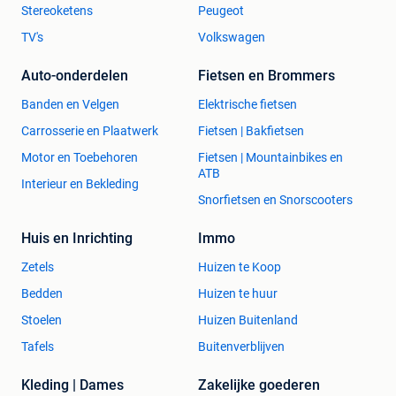
Stereoketens
Peugeot
TV's
Volkswagen
Auto-onderdelen
Fietsen en Brommers
Banden en Velgen
Elektrische fietsen
Carrosserie en Plaatwerk
Fietsen | Bakfietsen
Motor en Toebehoren
Fietsen | Mountainbikes en
ATB
Interieur en Bekleding
Snorfietsen en Snorscooters
Huis en Inrichting
Immo
Zetels
Huizen te Koop
Bedden
Huizen te huur
Stoelen
Huizen Buitenland
Tafels
Buitenverblijven
Kleding | Dames
Zakelijke goederen