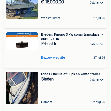
€ 18.000,00
Details
Waasmunster
27 jul 26
Bieden: Furuno 3 kW sonar transducer -
50BL-24HR
Prijs o.t.k.
Details
Bezoek website
27 jul 26
rana17 inclusief 30pk en kanteltrailer
Bieden
Details
Hamont
2 aug 26