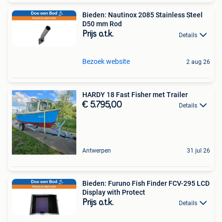
Bieden: Nautinox 2085 Stainless Steel
D50 mm Rod
Prijs o.t.k.
Details
Bezoek website
2 aug 26
HARDY 18 Fast Fisher met Trailer
€ 5.795,00
Details
Antwerpen
31 jul 26
Bieden: Furuno Fish Finder FCV-295 LCD
Display with Protect
Prijs o.t.k.
Details