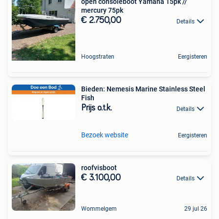
open consoleboot Yamaha 15pk //
mercury 75pk
€ 2.750,00
Details
Hoogstraten
Eergisteren
Bieden: Nemesis Marine Stainless Steel
Fish
Prijs o.t.k.
Details
Bezoek website
Eergisteren
roofvisboot
€ 3.100,00
Details
Wommelgem
29 jul 26