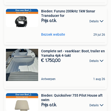
Bieden: Furuno 200kHz 1kW Sonar
Transducer for
Prijs o.t.k.
Details
Bezoek website
29 jul 26
Complete set - vaarklaar: Boot, trailer en
Yamaha 4pk 4-takt
€ 1.750,00
Details
Antwerpen
1 aug 26
Bieden: Quicksilver 755 Pilot House aft
swim
Prijs o.t.k.
Details