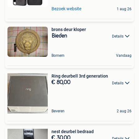
Bezoek website
1 aug 26
brons deur kloper
Bieden
Details
Bornem
Vandaag
Ring deurbell 3rd generation
€ 80,00
Details
Beveren
2 aug 26
nest deurbel bedraad
€ 30,00
Details