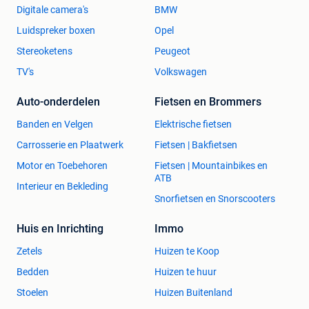
Digitale camera's
BMW
Luidspreker boxen
Opel
Stereoketens
Peugeot
TV's
Volkswagen
Auto-onderdelen
Fietsen en Brommers
Banden en Velgen
Elektrische fietsen
Carrosserie en Plaatwerk
Fietsen | Bakfietsen
Motor en Toebehoren
Fietsen | Mountainbikes en
ATB
Interieur en Bekleding
Snorfietsen en Snorscooters
Huis en Inrichting
Immo
Zetels
Huizen te Koop
Bedden
Huizen te huur
Stoelen
Huizen Buitenland