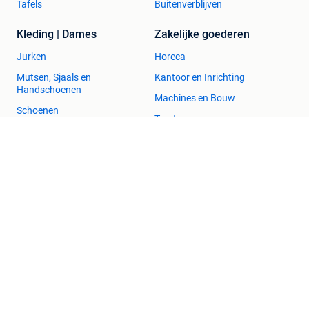
Tafels
Buitenverblijven
Kleding | Dames
Zakelijke goederen
Jurken
Horeca
Mutsen, Sjaals en
Kantoor en Inrichting
Handschoenen
Machines en Bouw
Schoenen
Tractoren
Winterjassen
2dehands Zakelijk
Veilig en Succesvol
Help en info
Voorwaarden