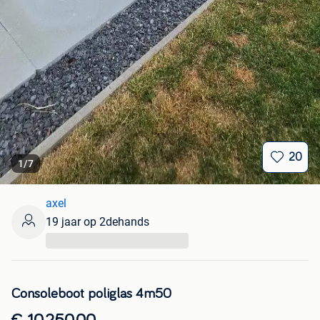
20
1
/
7
axel
19 jaar op 2dehands
...
Consoleboot poliglas 4m50