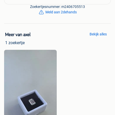
Zoekertjesnummer: m2406705513
Meld aan 2dehands
Bekijk alles
Meer van axel
1 zoekertje