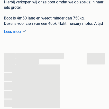
Hierbij verkopen wij onze boot omdat we op zoek zijn naar
iets groter.
Boot is 4m50 lang en weegt minder dan 750kg.
Deze is voor zien van een 40pk 4takt mercury motor. Altijd
goed onderhouden geweest. De voorkant kan je omvormen
Lees meer
van een ligbed naar een zithoek met tafel.
De boot is voorzien van een fishfinder/dieptemeter en is er
een bimini opgezet tegen de zon.
...
Alle papieren zijn aanwezig. En komt met een volledig
afdekzeil
...
...
...
...
...
...
...
...
...
...
...