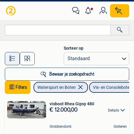
Vis- en Consoleboten
Sorteer op
Alle afstanden…
Bewaar je zoekopdracht
Filters
Watersport en Boten
Vis- en Consoleboten
visboot Rhea Gipsy 480
€ 12.000,00
Details
Grobbendonk
Gisteren