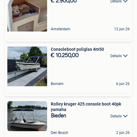
€ 2.900,00
Details
Amsterdam
12 jun 26
Consoleboot poliglas 4m50
€ 10.250,00
Details
Bornem
6 jun 26
Rolley kruger 425 console boot 40pk
yamaha
Bieden
Details
Den Bosch
2 jun 26