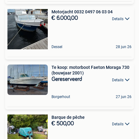
Motorjacht 0032 0497 06 03 04
€ 6.000,00
Details
Dessel
28 jun 26
Te koop: motorboot Faeton Moraga 730
(bouwjaar 2001)
Gereserveerd
Details
Borgerhout
27 jun 26
Barque de pêche
€ 500,00
Details