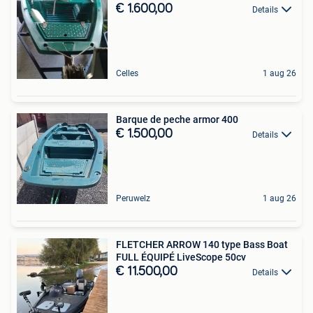
€ 1.600,00
Details
Celles
1 aug 26
Barque de peche armor 400
€ 1.500,00
Details
Peruwelz
1 aug 26
FLETCHER ARROW 140 type Bass Boat
FULL ÉQUIPÉ LiveScope 50cv
€ 11.500,00
Details