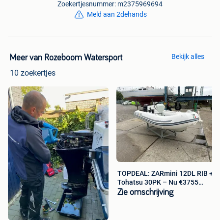
en met 17.00 en op de zaterdag van 9.00 tot 16.00 uur
Zoekertjesnummer: m2375969694
Meld aan 2dehands
Bekijk alles
Meer van Rozeboom Watersport
10 zoekertjes
TOPDEAL: ZARmini 12DL RIB +
Tohatsu 30PK – Nu €3755
Korting!
Zie omschrijving