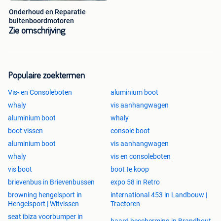
Onderhoud en Reparatie
buitenboordmotoren
Zie omschrijving
Populaire zoektermen
Vis- en Consoleboten
aluminium boot
whaly
vis aanhangwagen
aluminium boot
whaly
boot vissen
console boot
aluminium boot
vis aanhangwagen
whaly
vis en consoleboten
vis boot
boot te koop
brievenbus in Brievenbussen
expo 58 in Retro
browning hengelsport in
international 453 in Landbouw |
Hengelsport | Witvissen
Tractoren
seat ibiza voorbumper in
haard bescherming in Brandhout