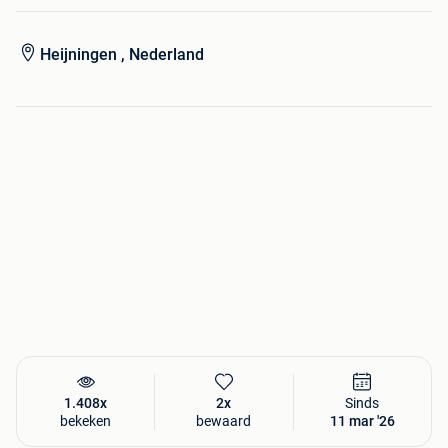
Tohatsu 75PK 4-tact (betrouwbaar en zuinig)
Heijningen , Nederland
Hydraulische besturing voor optimaal vaargemak
Navigatieverlichting op RVS beugel
12V & USB aansluitingen
Kleur: Rood
Nu voor de vaste actieprijs: € 19.995,- incl. BTW.
Rozeboom Watersport vof
Markweg Zuid 2b
4794SN Heijiningen
0167500563
info@rozeboomwatersport.nl
Circa 30 minuten van Rotterdam en 30 Minuten van
1.408x
2x
Sinds
Antwerpen.
bekeken
bewaard
11 mar '26
Showroom geopend van maandag tot vrijdag van 8.30 tot