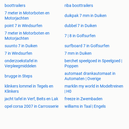
boottrailers
riba boottrailers
7 meter in Motorboten en
duikpak 7 mm in Duiken
Motorjachten
point 7 in Windsurfen
dubbel 7 in Duiken
7 meter in Motorboten en
7 | 8 in Golfsurfen
Motorjachten
suunto 7 in Duiken
surfboard 7 in Golfsurfen
7 in Windsurfen
7 mm in Duiken
onderzoekstafel in
berchet speelgoed in Speelgoed |
Verpleegmiddelen
Poppen
automaat drankautomaat in
brugge in Steps
Automaten | Overige
klinkers lommel in Tegels en
marklin my world in Modeltreinen
Klinkers
| H0
jacht tafel in Verf, Beits en Lak
freeze in Zwembaden
opel corsa 2007 in Carrosserie
williams in Taal | Engels