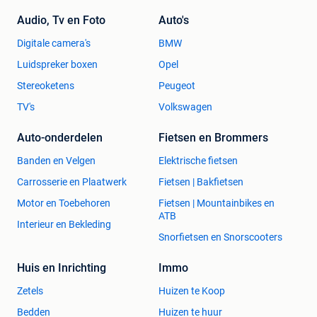
Audio, Tv en Foto
Auto's
Digitale camera's
BMW
Luidspreker boxen
Opel
Stereoketens
Peugeot
TV's
Volkswagen
Auto-onderdelen
Fietsen en Brommers
Banden en Velgen
Elektrische fietsen
Carrosserie en Plaatwerk
Fietsen | Bakfietsen
Motor en Toebehoren
Fietsen | Mountainbikes en
ATB
Interieur en Bekleding
Snorfietsen en Snorscooters
Huis en Inrichting
Immo
Zetels
Huizen te Koop
Bedden
Huizen te huur