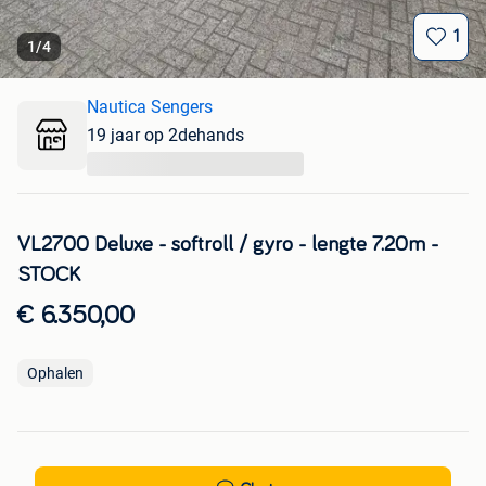
1
1
/
4
Nautica Sengers
19 jaar op 2dehands
...
VL2700 Deluxe - softroll / gyro - lengte 7.20m -
STOCK
€ 6.350,00
Ophalen