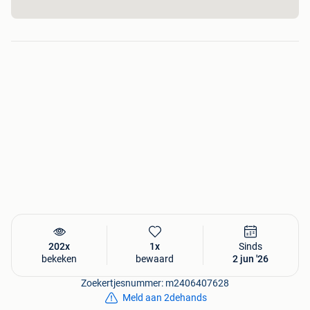
Bij onze concurrenten met eenzelfde systeem ben je meer
dan 2x zoveel geld kwijt, terwijl de kwaliteit hetzelfde is!
€ 5250 + btw (€ 6.350 btw inclusief)
Coc+preregistratie/inschrijving België € 97,50
Zakelijke aankoop?
Wij factureren de aanhangwagen graag op uw firma.
202x
1x
Sinds
bekeken
bewaard
2 jun '26
Zoekertjesnummer: m2406407628
Meld aan 2dehands