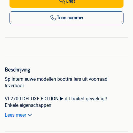
Chat
Toon nummer
Beschrijving
Splinternieuwe modellen boottrailers uit voorraad
leverbaar.
VL2700 DELUXE EDITION ▶️ dit trailert geweldig!!
Enkele eigenschappen:
Lees meer
Sterk gegalvaniseerd frame
SOFT ROLLS / GYRO systeem met zachte luchtbanden
Zwaar neuswiel