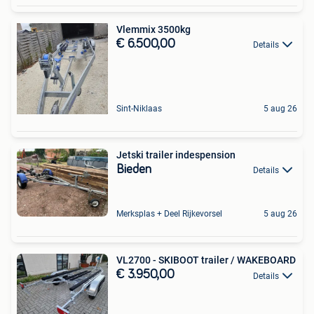
Vlemmix 3500kg
€ 6.500,00
Details
Sint-Niklaas
5 aug 26
Jetski trailer indespension
Bieden
Details
Merksplas + Deel Rijkevorsel
5 aug 26
VL2700 - SKIBOOT trailer / WAKEBOARD
€ 3.950,00
Details