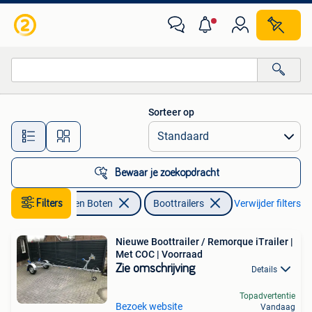
Boottrailers
Sorteer op
Alle afstanden…
Bewaar je zoekopdracht
Watersport en Boten
Filters
Boottrailers
Verwijder filters
Nieuwe Boottrailer / Remorque iTrailer |
Met COC | Voorraad
Zie omschrijving
Details
Topadvertentie
Bezoek website
Vandaag