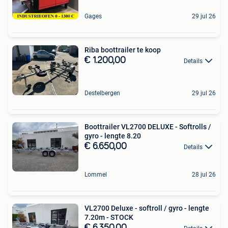
Gages
29 jul 26
Riba boottrailer te koop
€ 1.200,00
Details
Destelbergen
29 jul 26
Boottrailer VL2700 DELUXE - Softrolls /
gyro - lengte 8.20
€ 6.650,00
Details
Lommel
28 jul 26
VL2700 Deluxe - softroll / gyro - lengte
7.20m - STOCK
€ 6.350,00