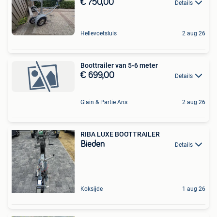
€ 750,00
Details
Hellevoetsluis
2 aug 26
Boottrailer van 5-6 meter
€ 699,00
Details
Glain & Partie Ans
2 aug 26
RIBA LUXE BOOTTRAILER
Bieden
Details
Koksijde
1 aug 26