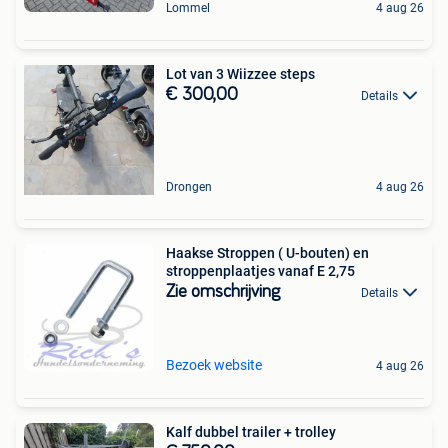
Lommel
4 aug 26
Lot van 3 Wiizzee steps
€ 300,00
Details
Drongen
4 aug 26
Haakse Stroppen ( U-bouten) en
stroppenplaatjes vanaf E 2,75
Zie omschrijving
Details
Bezoek website
4 aug 26
Kalf dubbel trailer + trolley