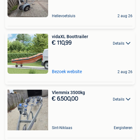
Hellevoetsluis
2 aug 26
vidaXL Boottrailer
€ 110,99
Details
Bezoek website
2 aug 26
Vlemmix 3500kg
€ 6.500,00
Details
Sint-Niklaas
Eergisteren