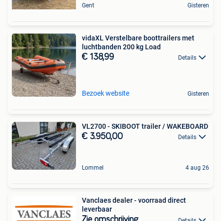
Gent
Gisteren
vidaXL Verstelbare boottrailers met
luchtbanden 200 kg Load
€ 138,99
Details
Bezoek website
Gisteren
VL2700 - SKIBOOT trailer / WAKEBOARD
€ 3.950,00
Details
Lommel
4 aug 26
Vanclaes dealer - voorraad direct
leverbaar
Zie omschrijving
Details