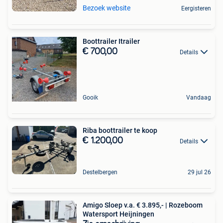
Bezoek website
Eergisteren
Boottrailer Itrailer
€ 700,00
Details
Gooik
Vandaag
Riba boottrailer te koop
€ 1.200,00
Details
Destelbergen
29 jul 26
Amigo Sloep v.a. € 3.895,- | Rozeboom
Watersport Heijningen