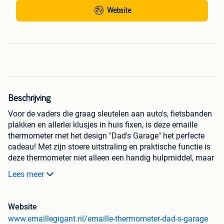
Website
Beschrijving
Voor de vaders die graag sleutelen aan auto's, fietsbanden
plakken en allerlei klusjes in huis fixen, is deze emaille
thermometer met het design "Dad's Garage" het perfecte
cadeau! Met zijn stoere uitstraling en praktische functie is
deze thermometer niet alleen een handig hulpmiddel, maar
ook een leuke decoratie voor de garage. Met een afmeting
Lees meer
van 7 x 32 cm is deze thermometer een opvallende
toevoeging aan elke klusomgeving. Hang hem op in de
garage en laat iedereen weten dat dit de werkplaats van de
Website
klussende vader is. Vaderdag is de perfecte gelegenheid
www.emaillegigant.nl/emaille-thermometer-dad-s-garage
om je waardering te tonen voor de liefde en toewijding van