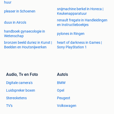
huur
snijmachine berkel in Horeca |
pleaser in Schoenen
Keukenapparatuur
renault fregate in Handleidingen
duux in Airco's
en Instructieboekjes
handboek gynaecologie in
pylones in Ringen
Wetenschap
bronzen beeld duriez in Kunst |
heart of darkness in Games |
Beelden en Houtsnijwerken
Sony PlayStation 1
Audio, Tv en Foto
Auto's
Digitale camera's
BMW
Luidspreker boxen
Opel
Stereoketens
Peugeot
TV's
Volkswagen