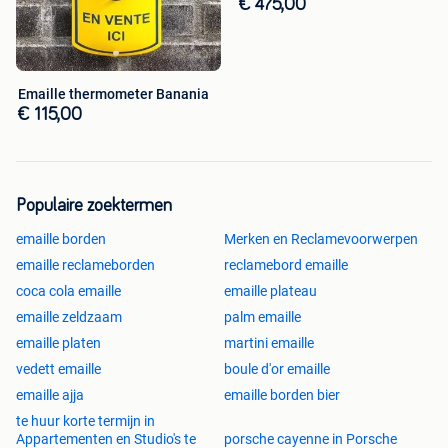
€ 475,00
Emaille thermometer Banania
€ 115,00
Populaire zoektermen
emaille borden
Merken en Reclamevoorwerpen
emaille reclameborden
reclamebord emaille
coca cola emaille
emaille plateau
emaille zeldzaam
palm emaille
emaille platen
martini emaille
vedett emaille
boule d'or emaille
emaille ajja
emaille borden bier
te huur korte termijn in
Appartementen en Studio's te
porsche cayenne in Porsche