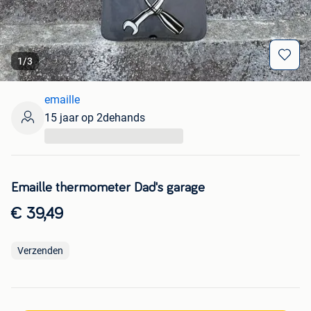
1
/
3
emaille
15 jaar op 2dehands
...
Emaille thermometer Dad's garage
€ 39,49
Verzenden