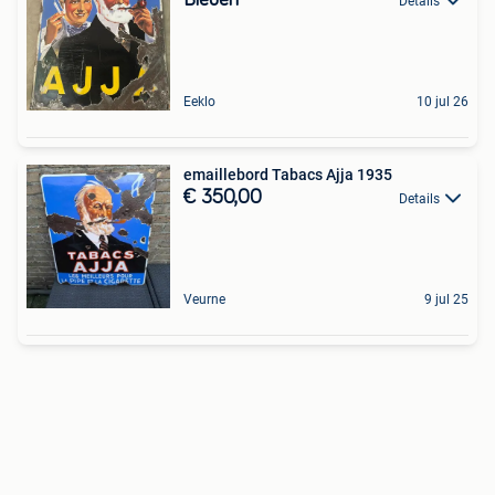
Details
Eeklo
10 jul 26
emaillebord Tabacs Ajja 1935
€ 350,00
Details
Veurne
9 jul 25