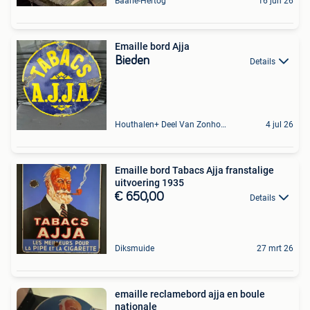
Baarle-Hertog
16 jun 26
Emaille bord Ajja
Bieden
Details
Houthalen+ Deel Van Zonhoven En Zolder
4 jul 26
Emaille bord Tabacs Ajja franstalige
uitvoering 1935
€ 650,00
Details
Diksmuide
27 mrt 26
emaille reclamebord ajja en boule
nationale