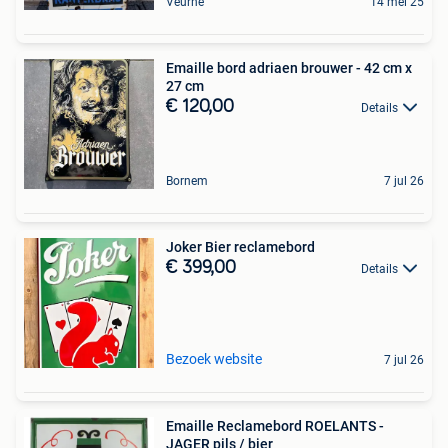
Veurne
14 mei 25
Emaille bord adriaen brouwer - 42 cm x
27 cm
€ 120,00
Details
Bornem
7 jul 26
Joker Bier reclamebord
€ 399,00
Details
Bezoek website
7 jul 26
Emaille Reclamebord ROELANTS -
JAGER pils / bier