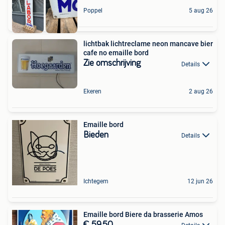
Poppel
5 aug 26
lichtbak lichtreclame neon mancave bier
cafe no emaille bord
Zie omschrijving
Details
Ekeren
2 aug 26
Emaille bord
Bieden
Details
Ichtegem
12 jun 26
Emaille bord Biere da brasserie Amos
€ 59,50