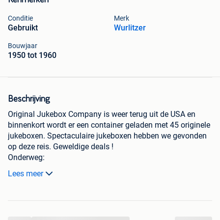
Kenmerken
Conditie
Merk
Gebruikt
Wurlitzer
Bouwjaar
1950 tot 1960
Beschrijving
Original Jukebox Company is weer terug uit de USA en
binnenkort wordt er een container geladen met 45 originele
jukeboxen. Spectaculaire jukeboxen hebben we gevonden
op deze reis. Geweldige deals !
Onderweg:
1x AMI D-40 on 78RPM
Lees meer
1x AMI D-80
1x AMI F-80
2x AMI I 200 (2x SOLD)
1x Mills Evans Constellation