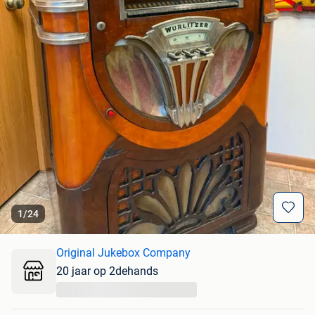
1
/
24
Original Jukebox Company
20 jaar op 2dehands
...