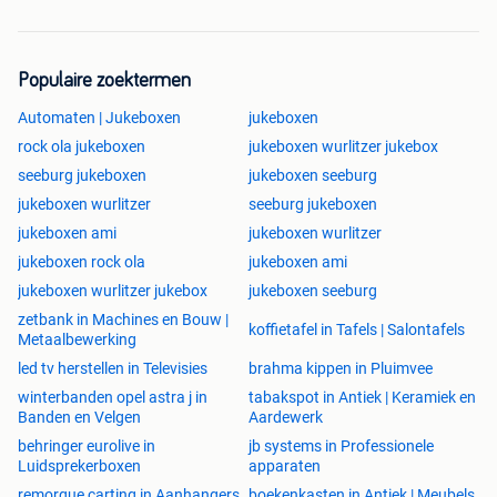
Populaire zoektermen
Automaten | Jukeboxen
jukeboxen
rock ola jukeboxen
jukeboxen wurlitzer jukebox
seeburg jukeboxen
jukeboxen seeburg
jukeboxen wurlitzer
seeburg jukeboxen
jukeboxen ami
jukeboxen wurlitzer
jukeboxen rock ola
jukeboxen ami
jukeboxen wurlitzer jukebox
jukeboxen seeburg
zetbank in Machines en Bouw |
koffietafel in Tafels | Salontafels
Metaalbewerking
led tv herstellen in Televisies
brahma kippen in Pluimvee
winterbanden opel astra j in
tabakspot in Antiek | Keramiek en
Banden en Velgen
Aardewerk
behringer eurolive in
jb systems in Professionele
Luidsprekerboxen
apparaten
remorque carting in Aanhangers
boekenkasten in Antiek | Meubels