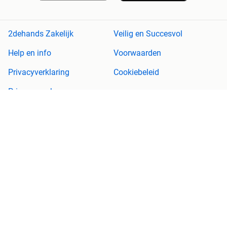
2dehands Zakelijk
Veilig en Succesvol
Help en info
Voorwaarden
Privacyverklaring
Cookiebeleid
Privacyvoorkeuren
Over 2dehands
Adevinta
Sitemap
2dehands is niet aansprakelijk voor (gevolg)schade die voortkomt
uit het gebruik van deze site, dan wel uit fouten of ontbrekende
functionaliteiten op deze site.
Copyright © 2026 Marktplaats B.V. Alle rechten voorbehouden.