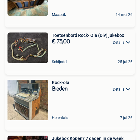
Maaseik
14 mei 26
Toetsenbord Rock- Ola (Div) jukebox
€ 75,00
Details
Schijndel
25 jul 26
Rock-ola
Bieden
Details
Herentals
7 jul 26
Jukebox Kopen? 7 dagen in de week