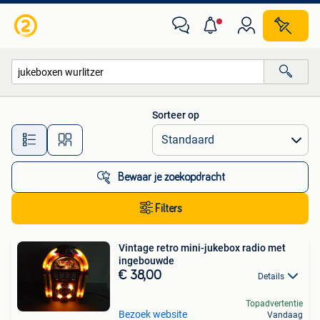
Alle categorieën…
Sorteer op
Alle afstanden…
Bewaar je zoekopdracht
Filters
Vintage retro mini-jukebox radio met
ingebouwde
€ 38,00
Details
Topadvertentie
Bezoek website
Vandaag