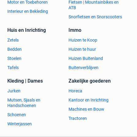
Motor en Toebehoren
Fietsen | Mountainbikes en
ATB
Interieur en Bekleding
Snorfietsen en Snorscooters
Huis en Inrichting
Immo
Zetels
Huizen te Koop
Bedden
Huizen te huur
Stoelen
Huizen Buitenland
Tafels
Buitenverblijven
Kleding | Dames
Zakelijke goederen
Jurken
Horeca
Mutsen, Sjaals en
Kantoor en Inrichting
Handschoenen
Machines en Bouw
Schoenen
Tractoren
Winterjassen