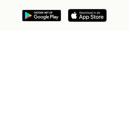
2dehands Zakelijk
Veilig en Succesvol
Help en info
Voorwaarden
Privacyverklaring
Cookiebeleid
Privacyvoorkeuren
Over 2dehands
Adevinta
Sitemap
2dehands is niet aansprakelijk voor (gevolg)schade die voortkomt
uit het gebruik van deze site, dan wel uit fouten of ontbrekende