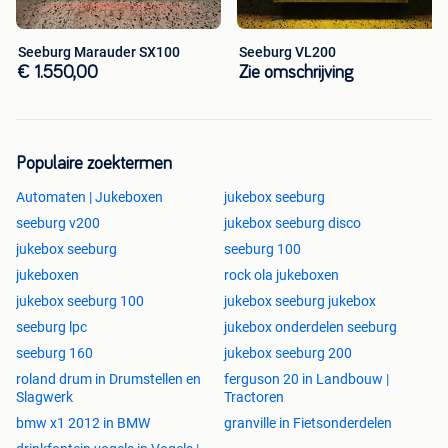
Seeburg Marauder SX100
Seeburg VL200
€ 1.550,00
Zie omschrijving
Populaire zoektermen
Automaten | Jukeboxen
jukebox seeburg
seeburg v200
jukebox seeburg disco
jukebox seeburg
seeburg 100
jukeboxen
rock ola jukeboxen
jukebox seeburg 100
jukebox seeburg jukebox
seeburg lpc
jukebox onderdelen seeburg
seeburg 160
jukebox seeburg 200
roland drum in Drumstellen en
ferguson 20 in Landbouw |
Slagwerk
Tractoren
bmw x1 2012 in BMW
granville in Fietsonderdelen