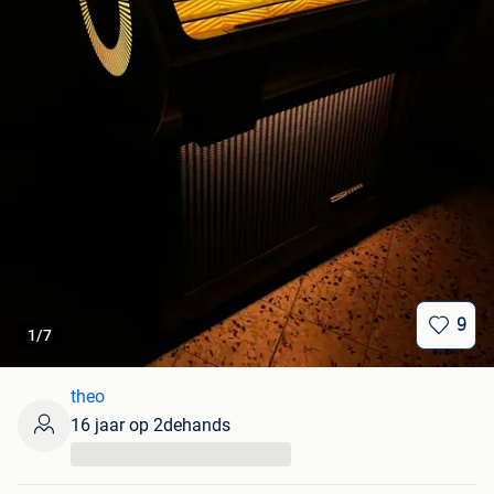
9
1
/
7
theo
16 jaar op 2dehands
...