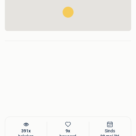
391x
9x
Sinds