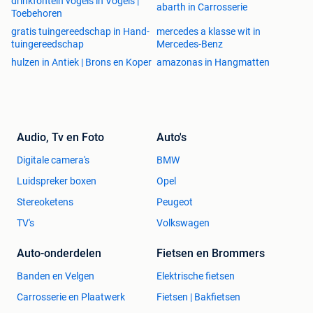
drinkfontein vogels in Vogels |
abarth in Carrosserie
Toebehoren
gratis tuingereedschap in Hand-
mercedes a klasse wit in
tuingereedschap
Mercedes-Benz
hulzen in Antiek | Brons en Koper
amazonas in Hangmatten
Audio, Tv en Foto
Auto's
Digitale camera's
BMW
Luidspreker boxen
Opel
Stereoketens
Peugeot
TV's
Volkswagen
Auto-onderdelen
Fietsen en Brommers
Banden en Velgen
Elektrische fietsen
Carrosserie en Plaatwerk
Fietsen | Bakfietsen