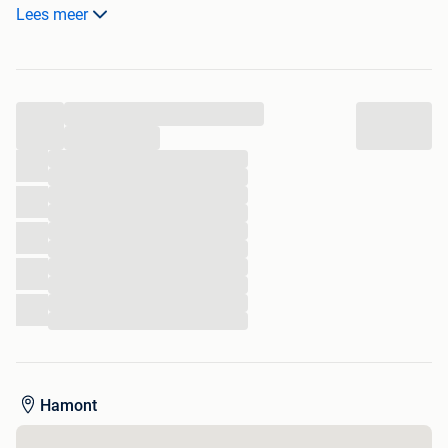
jukebox inclusief sleutels. Staat op vrij select of muntgeld.
Lees meer
Afmetingen 115 X 80 X 60 cm. (Hoogte X breedte X diepte)
...
...
...
...
...
...
...
...
...
...
...
...
Hamont