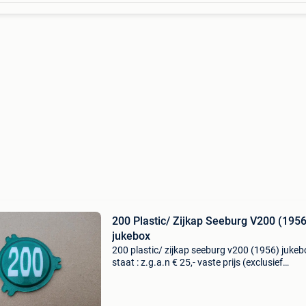
200 Plastic/ Zijkap Seeburg V200 (1956
jukebox
200 plastic/ zijkap seeburg v200 (1956) jukeb
staat : z.g.a.n € 25,- vaste prijs (exclusief
verzendkosten) -----------------------------------------------
----------------------------- we