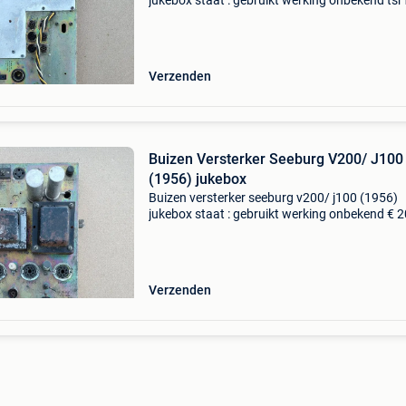
jukebox staat : gebruikt werking onbekend tsr1
125,- vaste prijs (exclusief verzendkosten) -------
-----------------------------------
Verzenden
Buizen Versterker Seeburg V200/ J100
(1956) jukebox
Buizen versterker seeburg v200/ j100 (1956)
jukebox staat : gebruikt werking onbekend € 2
vaste prijs (exclusief verzendkosten) ----------------
-----------------------------------------
Verzenden