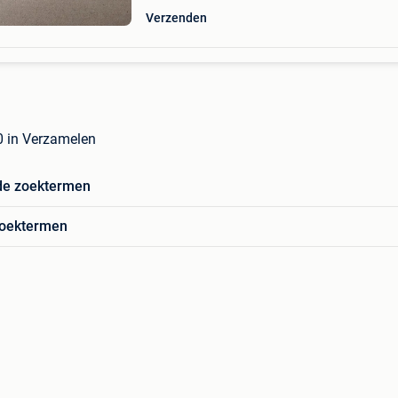
Verzenden
0 in Verzamelen
de zoektermen
zoektermen