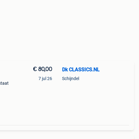
€ 80,00
Dk CLASSICS.NL
7 jul 26
Schijndel
staat
-------