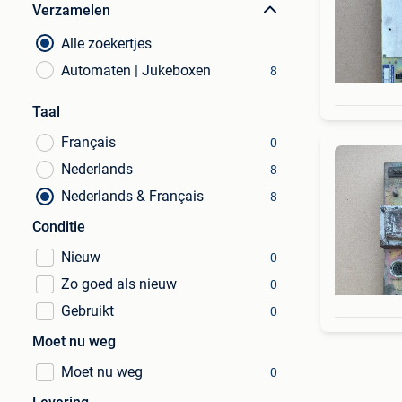
Verzamelen
Alle zoekertjes
Automaten | Jukeboxen
8
Taal
Français
0
Nederlands
8
Nederlands & Français
8
Conditie
Nieuw
0
Zo goed als nieuw
0
Gebruikt
0
Moet nu weg
Moet nu weg
0