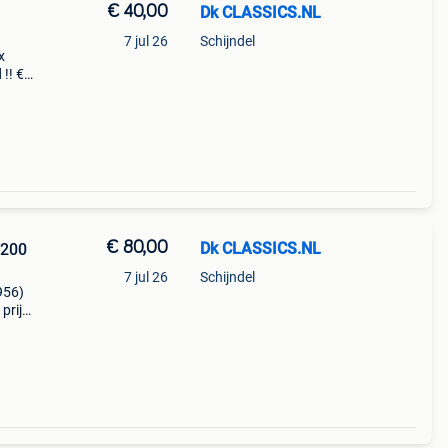
€ 40,00
Dk CLASSICS.NL
7 jul 26
Schijndel
x
!! €
-------
€ 80,00
Dk CLASSICS.NL
V200
7 jul 26
Schijndel
956)
 prijs
-------