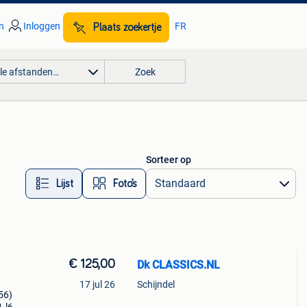
n
Inloggen
FR
Plaats zoekertje
lle afstanden…
Zoek
Sorteer op
Lijst
Foto’s
€ 125,00
Dk CLASSICS.NL
17 jul 26
Schijndel
56)