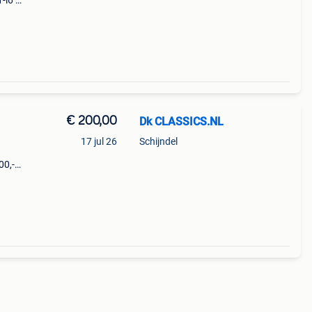
-l6 €
-------
€ 200,00
Dk CLASSICS.NL
17 jul 26
Schijndel
00,-
------