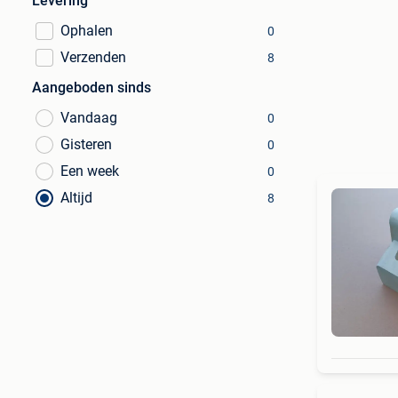
Levering
Ophalen
0
Verzenden
8
Aangeboden sinds
Vandaag
0
Gisteren
0
Een week
0
Altijd
8