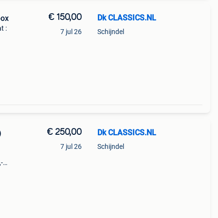
€ 150,00
Dk CLASSICS.NL
box
t :
7 jul 26
Schijndel
-------
€ 250,00
Dk CLASSICS.NL
)
7 jul 26
Schijndel
,-
------