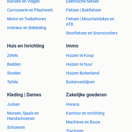
Banden en Velgen
Elektrische fietsen
Carrosserie en Plaatwerk
Fietsen | Bakfietsen
Motor en Toebehoren
Fietsen | Mountainbikes en
ATB
Interieur en Bekleding
Snorfietsen en Snorscooters
Huis en Inrichting
Immo
Zetels
Huizen te Koop
Bedden
Huizen te huur
Stoelen
Huizen Buitenland
Tafels
Buitenverblijven
Kleding | Dames
Zakelijke goederen
Jurken
Horeca
Mutsen, Sjaals en
Kantoor en Inrichting
Handschoenen
Machines en Bouw
Schoenen
Tractoren