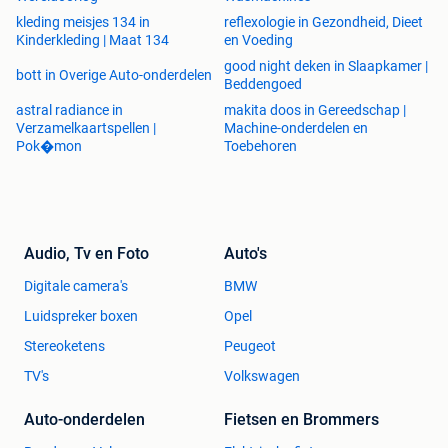
kleding meisjes 134 in
reflexologie in Gezondheid, Dieet
Kinderkleding | Maat 134
en Voeding
good night deken in Slaapkamer |
bott in Overige Auto-onderdelen
Beddengoed
astral radiance in
makita doos in Gereedschap |
Verzamelkaartspellen |
Machine-onderdelen en
Pok�mon
Toebehoren
Audio, Tv en Foto
Auto's
Digitale camera's
BMW
Luidspreker boxen
Opel
Stereoketens
Peugeot
TV's
Volkswagen
Auto-onderdelen
Fietsen en Brommers