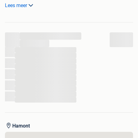
sleutels. Afmetingen 122 X 80 X 60 cm. ( hoogte X breedte
Lees meer
X diepte).
...
...
...
...
...
...
...
...
...
...
...
...
Hamont