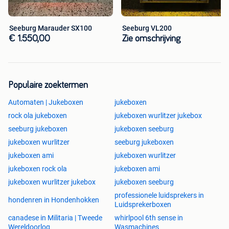
Seeburg Marauder SX100
Seeburg VL200
€ 1.550,00
Zie omschrijving
Populaire zoektermen
Automaten | Jukeboxen
jukeboxen
rock ola jukeboxen
jukeboxen wurlitzer jukebox
seeburg jukeboxen
jukeboxen seeburg
jukeboxen wurlitzer
seeburg jukeboxen
jukeboxen ami
jukeboxen wurlitzer
jukeboxen rock ola
jukeboxen ami
jukeboxen wurlitzer jukebox
jukeboxen seeburg
professionele luidsprekers in
hondenren in Hondenhokken
Luidsprekerboxen
canadese in Militaria | Tweede
whirlpool 6th sense in
Wereldoorlog
Wasmachines