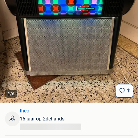
11
1
/
6
theo
16 jaar op 2dehands
...