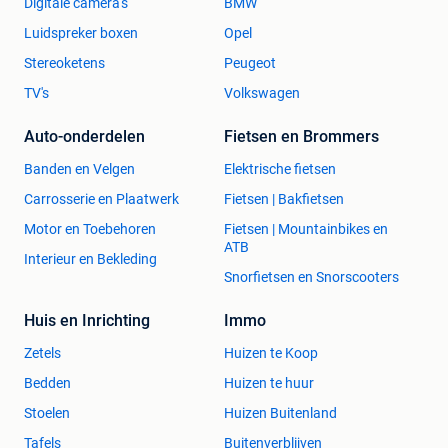
Digitale camera's
BMW
Luidspreker boxen
Opel
Stereoketens
Peugeot
TV's
Volkswagen
Auto-onderdelen
Fietsen en Brommers
Banden en Velgen
Elektrische fietsen
Carrosserie en Plaatwerk
Fietsen | Bakfietsen
Motor en Toebehoren
Fietsen | Mountainbikes en
ATB
Interieur en Bekleding
Snorfietsen en Snorscooters
Huis en Inrichting
Immo
Zetels
Huizen te Koop
Bedden
Huizen te huur
Stoelen
Huizen Buitenland
Tafels
Buitenverblijven