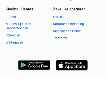
Kleding | Dames
Zakelijke goederen
Jurken
Horeca
Mutsen, Sjaals en
Kantoor en Inrichting
Handschoenen
Machines en Bouw
Schoenen
Tractoren
Winterjassen
2dehands Zakelijk
Veilig en Succesvol
Help en info
Voorwaarden
Privacyverklaring
Cookiebeleid