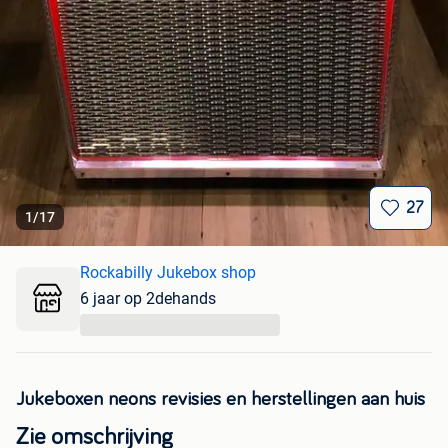
27
1
/
17
Rockabilly Jukebox shop
6 jaar op 2dehands
...
Jukeboxen neons revisies en herstellingen aan huis
Zie omschrijving