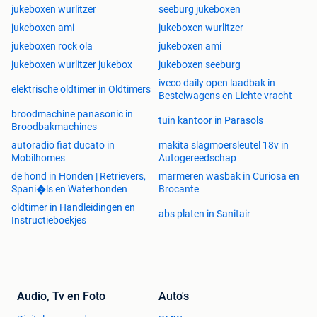
jukeboxen wurlitzer
seeburg jukeboxen
jukeboxen ami
jukeboxen wurlitzer
jukeboxen rock ola
jukeboxen ami
jukeboxen wurlitzer jukebox
jukeboxen seeburg
iveco daily open laadbak in
elektrische oldtimer in Oldtimers
Bestelwagens en Lichte vracht
broodmachine panasonic in
tuin kantoor in Parasols
Broodbakmachines
autoradio fiat ducato in
makita slagmoersleutel 18v in
Mobilhomes
Autogereedschap
de hond in Honden | Retrievers,
marmeren wasbak in Curiosa en
Spani�ls en Waterhonden
Brocante
oldtimer in Handleidingen en
abs platen in Sanitair
Instructieboekjes
Audio, Tv en Foto
Auto's