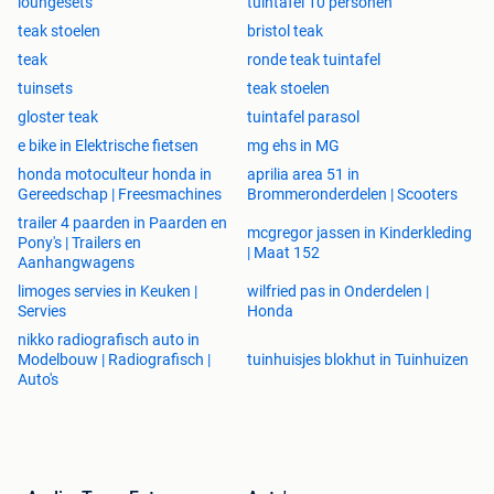
loungesets
tuintafel 10 personen
teak stoelen
bristol teak
teak
ronde teak tuintafel
tuinsets
teak stoelen
gloster teak
tuintafel parasol
e bike in Elektrische fietsen
mg ehs in MG
honda motoculteur honda in
aprilia area 51 in
Gereedschap | Freesmachines
Brommeronderdelen | Scooters
trailer 4 paarden in Paarden en
mcgregor jassen in Kinderkleding
Pony's | Trailers en
| Maat 152
Aanhangwagens
limoges servies in Keuken |
wilfried pas in Onderdelen |
Servies
Honda
nikko radiografisch auto in
Modelbouw | Radiografisch |
tuinhuisjes blokhut in Tuinhuizen
Auto's