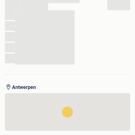
Neem vrijblijvend contact op bij interesse!
...
...
Latour Tuinmeubelen
...
Monseigneur Bekkersstraat 7
...
5397 EJ Lith
...
...
...
0412-481426
...
06-53391220 (dagelijks tot 22.00u)
...
...
...
Officiële dealer van o.a. 4 Seasons Outdoor, Taste By 4
Seasons, Flow, Suns tuinmeubelen, Exotan, en andere.
Antwerpen
Bekijk ook onze andere advertenties met
topaanbiedingen
Klik voor meer informatie hierover op onderstaande link: