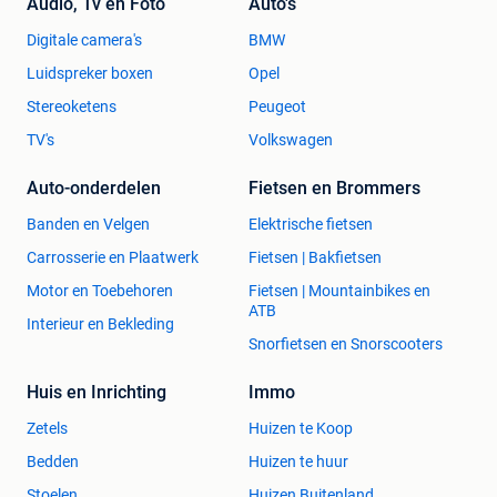
Audio, Tv en Foto
Auto's
Digitale camera's
BMW
Luidspreker boxen
Opel
Stereoketens
Peugeot
TV's
Volkswagen
Auto-onderdelen
Fietsen en Brommers
Banden en Velgen
Elektrische fietsen
Carrosserie en Plaatwerk
Fietsen | Bakfietsen
Motor en Toebehoren
Fietsen | Mountainbikes en
ATB
Interieur en Bekleding
Snorfietsen en Snorscooters
Huis en Inrichting
Immo
Zetels
Huizen te Koop
Bedden
Huizen te huur
Stoelen
Huizen Buitenland