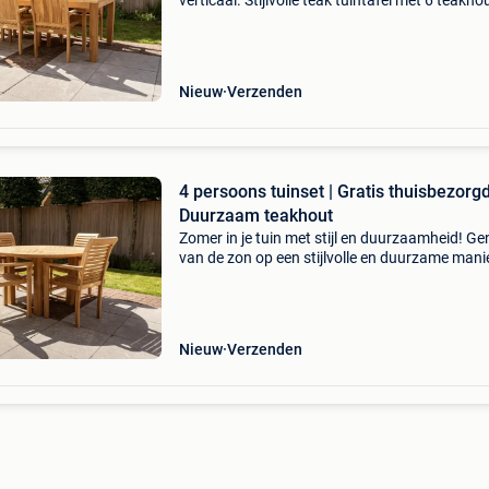
verticaal. Stijlvolle teak tuintafel met 6 teakho
tuinstoelen dit tuinset verona 250 bestaat uit:
teak tuintafel verona 100x250cm 6x teak tuin
Nieuw
Verzenden
4 persoons tuinset | Gratis thuisbezorgd
Duurzaam teakhout
Zomer in je tuin met stijl en duurzaamheid! Ge
van de zon op een stijlvolle en duurzame mani
met ons teak tuinset! Deze prachtige set besta
een ronde tuintafel en vier comfortabele, stape
Nieuw
Verzenden