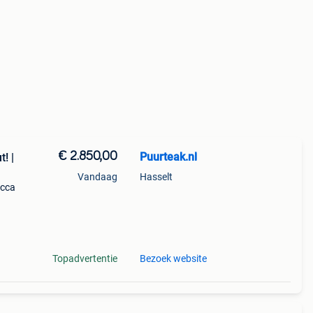
€ 2.850,00
Puurteak.nl
! |
Vandaag
Hasselt
ucca
oelen
 voor
Topadvertentie
Bezoek website