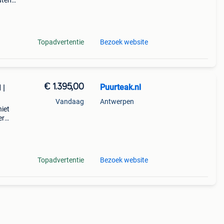
uten
 1x
Topadvertentie
Bezoek website
€ 1.395,00
Puurteak.nl
 |
Vandaag
Antwerpen
niet
er
at uit
l
Topadvertentie
Bezoek website