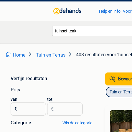
Help en info
Voor
403 resultaten
voor 'tuinset
Home
Tuin en Terras
Verfijn resultaten
Bewaar
Prijs
Tuin en Terr
van
tot
€
€
Categorie
Wis de categorie