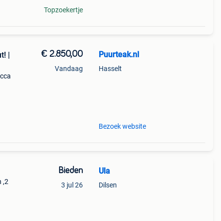
Topzoekertje
€ 2.850,00
Puurteak.nl
! |
Vandaag
Hasselt
ucca
oelen
 voor
Bezoek website
Bieden
Ula
 ,2
3 jul 26
Dilsen