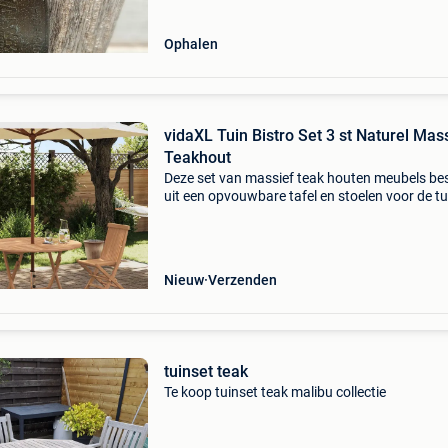
Ophalen
vidaXL Tuin Bistro Set 3 st Naturel Mas
Teakhout
Deze set van massief teak houten meubels be
uit een opvouwbare tafel en stoelen voor de tu
het terras of de patio. Het lattenontwerp zorg
goede drainage en het middelste gat is ideaal 
Nieuw
Verzenden
tuinset teak
Te koop tuinset teak malibu collectie