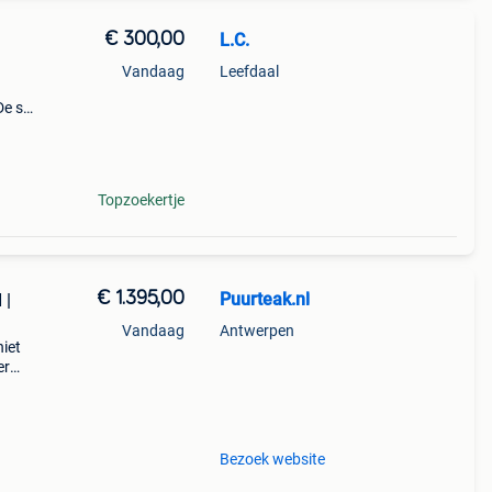
€ 300,00
L.C.
Vandaag
Leefdaal
De set
r nog
Topzoekertje
€ 1.395,00
Puurteak.nl
 |
Vandaag
Antwerpen
niet
er
at uit
l
Bezoek website