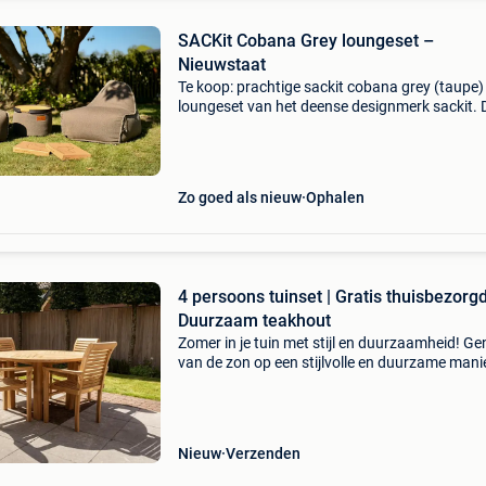
SACKit Cobana Grey loungeset –
Nieuwstaat
Te koop: prachtige sackit cobana grey (taupe)
loungeset van het deense designmerk sackit. 
is nauwelijks gebruikt en verkeert in bijna
nieuwstaat. Zelfs de originele labels hangen e
aan. De
Zo goed als nieuw
Ophalen
4 persoons tuinset | Gratis thuisbezorgd
Duurzaam teakhout
Zomer in je tuin met stijl en duurzaamheid! Ge
van de zon op een stijlvolle en duurzame mani
met ons teak tuinset! Deze prachtige set besta
een ronde tuintafel en vier comfortabele, stape
Nieuw
Verzenden