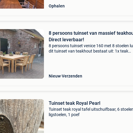
Ophalen
8 persoons tuinset van massief teakhout
Direct leverbaar!
8 persoons tuinset venice 160 met 8 stoelen l
dit tuinset van teakhout bestaat uit: 1x teak
tuintafel venice 160x160x77cm 8x teak tuinst
stapelbaar lucca met eventueel 8x tuinkussen
stap
Nieuw
Verzenden
Tuinset teak Royal Pearl
Tuinset teak royal tafel uitschuifbaar, 6 stoelen
ligstoelen, 1 poef