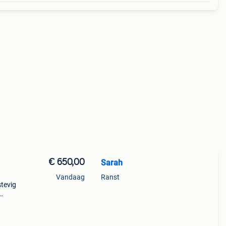
€ 650,00
Sarah
Vandaag
Ranst
stevig
jd
d