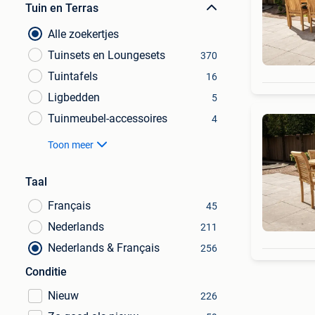
Tuin en Terras
Alle zoekertjes
Tuinsets en Loungesets
370
Tuintafels
16
Ligbedden
5
Tuinmeubel-accessoires
4
Toon meer
Taal
Français
45
Nederlands
211
Nederlands & Français
256
Conditie
Nieuw
226