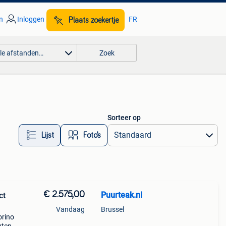
n
Inloggen
FR
Plaats zoekertje
lle afstanden…
Zoek
Sorteer op
Lijst
Foto’s
€ 2.575,00
Puurteak.nl
ct
Vandaag
Brussel
orino