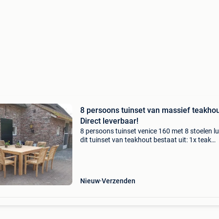
8 persoons tuinset van massief teakhout
Direct leverbaar!
8 persoons tuinset venice 160 met 8 stoelen l
dit tuinset van teakhout bestaat uit: 1x teak
tuintafel venice 160x160x77cm 8x teak tuinst
stapelbaar lucca met eventueel 8x tuinkussen
stap
Nieuw
Verzenden