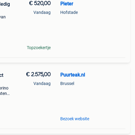
€ 520,00
Pieter
ledig
Vandaag
Hofstade
 van
t
e
Topzoekertje
€ 2.575,00
Puurteak.nl
ct
Vandaag
Brussel
orino
uten
 1x
Bezoek website