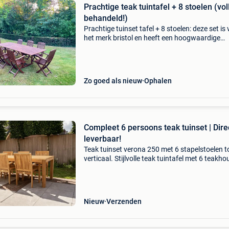
Prachtige teak tuintafel + 8 stoelen (vol
behandeld!)
Prachtige tuinset tafel + 8 stoelen: deze set is
het merk bristol en heeft een hoogwaardige
afwerking en elegante luxueuze uitstraling me
prachtige houtnerven en afgeronde hoeken. D
tafel is uit
Zo goed als nieuw
Ophalen
Compleet 6 persoons teak tuinset | Dire
leverbaar!
Teak tuinset verona 250 met 6 stapelstoelen t
verticaal. Stijlvolle teak tuintafel met 6 teakho
tuinstoelen dit tuinset verona 250 bestaat uit:
teak tuintafel verona 100x250cm 6x teak tuin
Nieuw
Verzenden