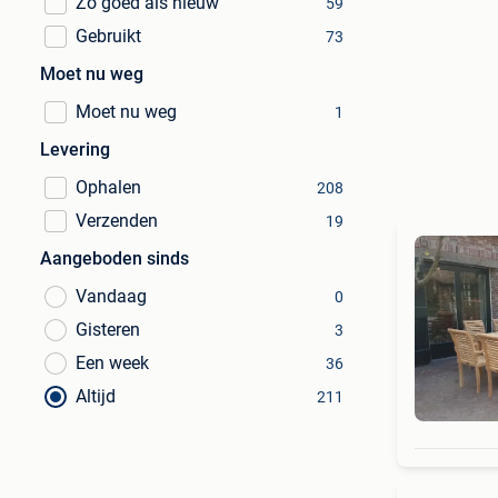
Zo goed als nieuw
59
Gebruikt
73
Moet nu weg
Moet nu weg
1
Levering
Ophalen
208
Verzenden
19
Aangeboden sinds
Vandaag
0
Gisteren
3
Een week
36
Altijd
211