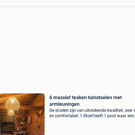
6 massief teaken tuinstoelen met
armleuningen
De stoelen zijn van uitstekende kwaliteit, zeer 
en comfortabel. 1 Stoel heeft 1 poot waar een
stukje af is (zie laatste foto). Verder zijn ze alti
goed onderhouden geweest en hebben ze altij