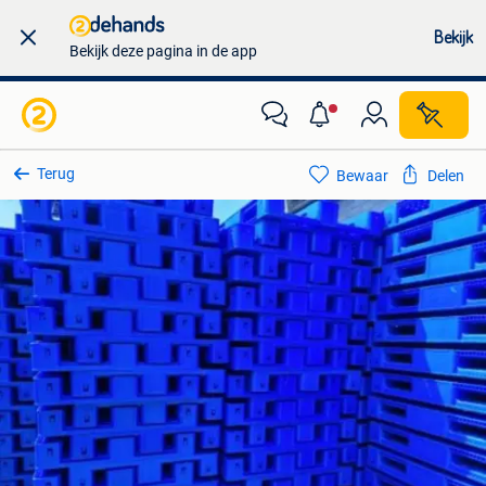
Bekijk
Bekijk deze pagina in de app
Terug
Bewaar
Delen