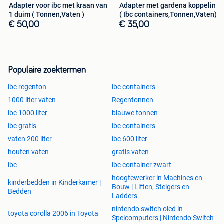
Adapter voor ibc met kraan van
Adapter met gardena koppeling
1 duim ( Tonnen,Vaten )
( Ibc containers,Tonnen,Vaten)
€ 50,00
€ 35,00
Populaire zoektermen
ibc regenton
ibc containers
1000 liter vaten
Regentonnen
ibc 1000 liter
blauwe tonnen
ibc gratis
ibc containers
vaten 200 liter
ibc 600 liter
houten vaten
gratis vaten
ibc
ibc container zwart
hoogtewerker in Machines en
kinderbedden in Kinderkamer |
Bouw | Liften, Steigers en
Bedden
Ladders
nintendo switch oled in
toyota corolla 2006 in Toyota
Spelcomputers | Nintendo Switch