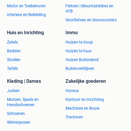
Motor en Toebehoren
Fietsen | Mountainbikes en
ATB
Interieur en Bekleding
Snorfietsen en Snorscooters
Huis en Inrichting
Immo
Zetels
Huizen te Koop
Bedden
Huizen te huur
Stoelen
Huizen Buitenland
Tafels
Buitenverblijven
Kleding | Dames
Zakelijke goederen
Jurken
Horeca
Mutsen, Sjaals en
Kantoor en Inrichting
Handschoenen
Machines en Bouw
Schoenen
Tractoren
Winterjassen