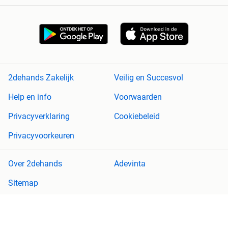
2dehands Zakelijk
Veilig en Succesvol
Help en info
Voorwaarden
Privacyverklaring
Cookiebeleid
Privacyvoorkeuren
Over 2dehands
Adevinta
Sitemap
2dehands is niet aansprakelijk voor (gevolg)schade die voortkomt
uit het gebruik van deze site, dan wel uit fouten of ontbrekende