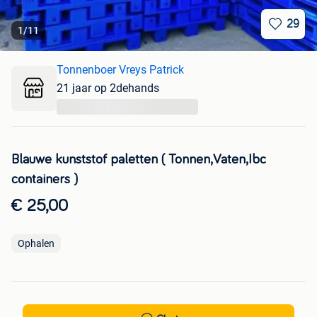
29
1
/
11
Tonnenboer Vreys Patrick
21 jaar op 2dehands
...
Blauwe kunststof paletten ( Tonnen,Vaten,Ibc
containers )
€ 25,00
Ophalen