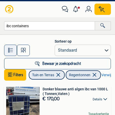
Regentonnen
Sorteer op
Alle afstanden…
Bewaar je zoekopdracht
Filters
Tuin en Terras
Regentonnen
Verwijder
Donker blauwe anti algen ibc van 1000 L
( Tonnen,Vaten )
€ 170,00
Details
Topadvertentie