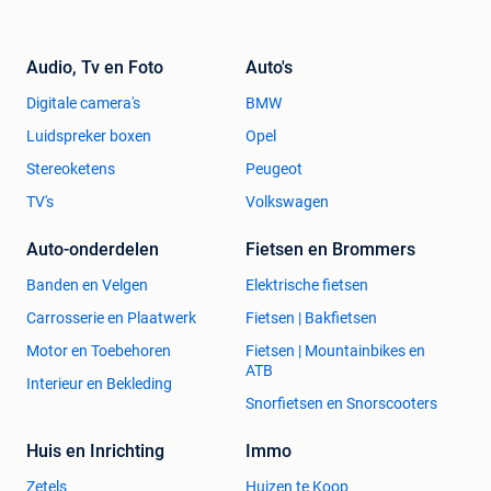
Audio, Tv en Foto
Auto's
Digitale camera's
BMW
Luidspreker boxen
Opel
Stereoketens
Peugeot
TV's
Volkswagen
Auto-onderdelen
Fietsen en Brommers
Banden en Velgen
Elektrische fietsen
Carrosserie en Plaatwerk
Fietsen | Bakfietsen
Motor en Toebehoren
Fietsen | Mountainbikes en
ATB
Interieur en Bekleding
Snorfietsen en Snorscooters
Huis en Inrichting
Immo
Zetels
Huizen te Koop