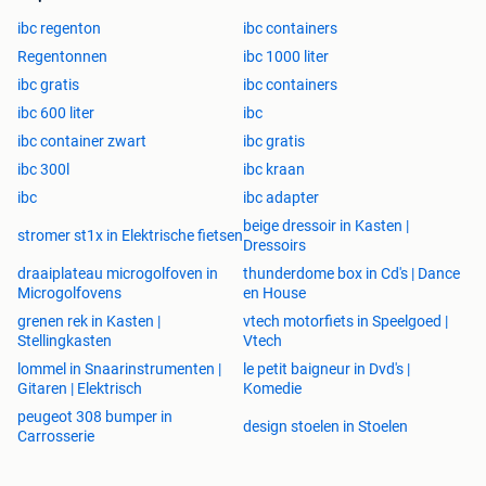
ibc regenton
ibc containers
Regentonnen
ibc 1000 liter
ibc gratis
ibc containers
ibc 600 liter
ibc
ibc container zwart
ibc gratis
ibc 300l
ibc kraan
ibc
ibc adapter
beige dressoir in Kasten |
stromer st1x in Elektrische fietsen
Dressoirs
draaiplateau microgolfoven in
thunderdome box in Cd's | Dance
Microgolfovens
en House
grenen rek in Kasten |
vtech motorfiets in Speelgoed |
Stellingkasten
Vtech
lommel in Snaarinstrumenten |
le petit baigneur in Dvd's |
Gitaren | Elektrisch
Komedie
peugeot 308 bumper in
design stoelen in Stoelen
Carrosserie