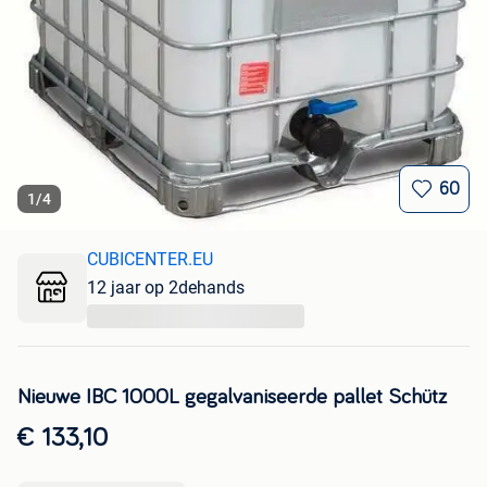
60
1
/
4
CUBICENTER.EU
12 jaar op 2dehands
...
Nieuwe IBC 1000L gegalvaniseerde pallet Schütz
€ 133,10