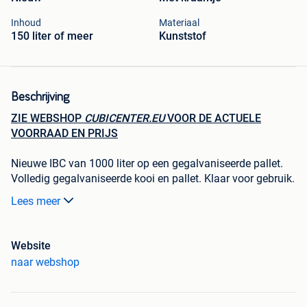
Inhoud
Materiaal
150 liter of meer
Kunststof
Beschrijving
ZIE WEBSHOP
CUBICENTER.EU
VOOR DE ACTUELE
VOORRAAD EN PRIJS
Nieuwe IBC van 1000 liter op een gegalvaniseerde pallet.
Volledig gegalvaniseerde kooi en pallet. Klaar voor gebruik.
Voorzien van een S100x8 - DN80 klepkraan met dop.
Lees meer
Inhoud: 1000 Liter (1065L)
Pallet: Staal verzinkt
Website
Lengte: 120 cm
naar webshop
Breedte: 100 cm
Hoogte: 116cm
Kleur: Naturel (doorzichtig)