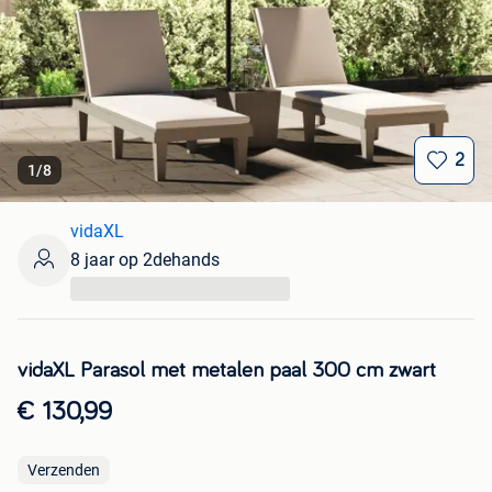
2
1
/
8
vidaXL
8 jaar op 2dehands
...
vidaXL Parasol met metalen paal 300 cm zwart
€ 130,99
Verzenden