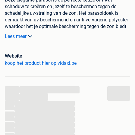
schaduw te creëren en jezelf te beschermen tegen de
schadelijke uv-straling van de zon. Het parasoldoek is
gemaakt van uv-beschermend en anti-vervagend polyester
waardoor het je optimale bescherming tegen de zon biedt
en het gemakkelijk schoon te maken is. De paaldiameter is
Lees meer
38 mm waardoor hij in een bestaande voet of in het
midden van een tafel geplaatst kan worden. Het exclusieve
ontwerp van deze parasol stelt je in staat om de parasol te
Website
kantelen om zo de zon te blokkeren terwijl deze langzaam
koop het product hier op vidaxl.be
richting de horizon beweegt. De sterke stalen paal en de 6
duurzame baleinen maken de parasol zeer stabiel en
duurzaam. Onze tuinparasol kan eenvoudig geopend en
gesloten worden dankzij het zwengelmechanisme. Het
...
product is eenvoudig te monteren. Let op, wij adviseren om
...
het doek te behandelen met een waterdichtmakende spray
...
als hij wordt blootgesteld aan zware regenval.
...
...
Kleur: zwart
...
Materiaal: stof en stalen paal en baleinen
...
Totale afmetingen: 300 x 222 cm (ø x H)
...