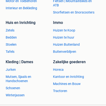
Motor en Toebehoren
Fietsen | Mountainbikes en
ATB
Interieur en Bekleding
Snorfietsen en Snorscooters
Huis en Inrichting
Immo
Zetels
Huizen te Koop
Bedden
Huizen te huur
Stoelen
Huizen Buitenland
Tafels
Buitenverblijven
Kleding | Dames
Zakelijke goederen
Jurken
Horeca
Mutsen, Sjaals en
Kantoor en Inrichting
Handschoenen
Machines en Bouw
Schoenen
Tractoren
Winterjassen