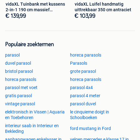
vidaXL Tuinbank met kussens
vidaXL Luifel handmatig
2-in-1 190 cm massief
uittrekbaar 350 cm antraciet
acaciahout
€ 139,99
€ 103,99
Populaire zoektermen
parasol
horeca parasols
duvel parasol
Parasols
bristol parasol
grote parasol
horeca parasols
horeca parasols
parasol met voet
parasol 4x4
gratis parasol
parasol 4 meter
vintage parasol
parasol duvel
elektronisch in Vissen | Aquaria
le cinquieme doigt in
en Toebehoren
Schoolboeken
interieur saab in Interieur en
ford mustang in Ford
Bekleding
aanhangwagen enkelasser in
velgen mercedes e klasse 17 in