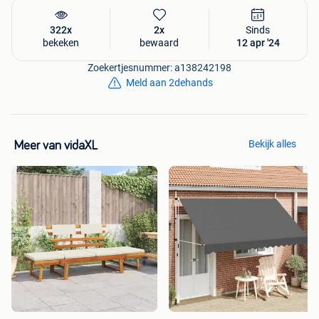
322x
2x
Sinds
bekeken
bewaard
12 apr '24
Zoekertjesnummer: a138242198
Meld aan 2dehands
Bekijk alles
Meer van vidaXL