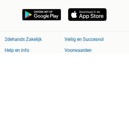
2dehands Zakelijk
Veilig en Succesvol
Help en info
Voorwaarden
Privacyverklaring
Cookiebeleid
Privacyvoorkeuren
Over 2dehands
Adevinta
Sitemap
2dehands is niet aansprakelijk voor (gevolg)schade die voortkomt
uit het gebruik van deze site, dan wel uit fouten of ontbrekende