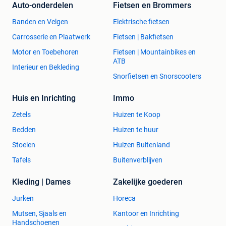
Auto-onderdelen
Fietsen en Brommers
Banden en Velgen
Elektrische fietsen
Carrosserie en Plaatwerk
Fietsen | Bakfietsen
Motor en Toebehoren
Fietsen | Mountainbikes en
ATB
Interieur en Bekleding
Snorfietsen en Snorscooters
Huis en Inrichting
Immo
Zetels
Huizen te Koop
Bedden
Huizen te huur
Stoelen
Huizen Buitenland
Tafels
Buitenverblijven
Kleding | Dames
Zakelijke goederen
Jurken
Horeca
Mutsen, Sjaals en
Kantoor en Inrichting
Handschoenen