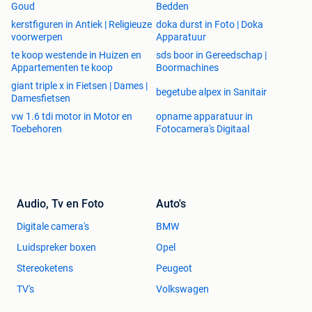
Goud
Bedden
kerstfiguren in Antiek | Religieuze
doka durst in Foto | Doka
voorwerpen
Apparatuur
te koop westende in Huizen en
sds boor in Gereedschap |
Appartementen te koop
Boormachines
giant triple x in Fietsen | Dames |
begetube alpex in Sanitair
Damesfietsen
vw 1.6 tdi motor in Motor en
opname apparatuur in
Toebehoren
Fotocamera's Digitaal
Audio, Tv en Foto
Auto's
Digitale camera's
BMW
Luidspreker boxen
Opel
Stereoketens
Peugeot
TV's
Volkswagen