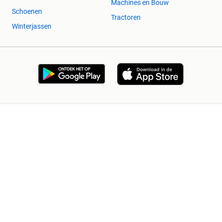
Machines en Bouw
Schoenen
Tractoren
Winterjassen
2dehands Zakelijk
Veilig en Succesvol
Help en info
Voorwaarden
Privacyverklaring
Cookiebeleid
Privacyvoorkeuren
Over 2dehands
Adevinta
Sitemap