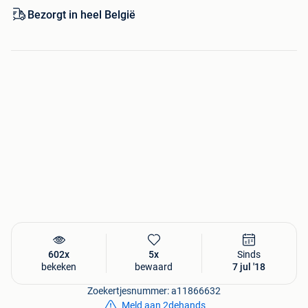
advies: +32 (0) 488 41 01 19 Klantencijfer: 9+. Vandaag
Bezorgt in heel België
besteld, volgende werkdag in huis.
602x
5x
Sinds
bekeken
bewaard
7 jul '18
Zoekertjesnummer: a11866632
Meld aan 2dehands