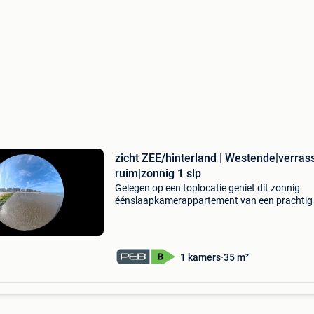
zicht ZEE/hinterland | Westende|verra
ruim|zonnig 1 slp
Gelegen op een toplocatie geniet dit zonnig
éénslaapkamerappartement van een prachtig 
op zee en hinterland, terwijl de heerlijke
vakantiesfeer zowel binnen als buiten voelbaar
wordt onmidd
1 kamers
35 m²