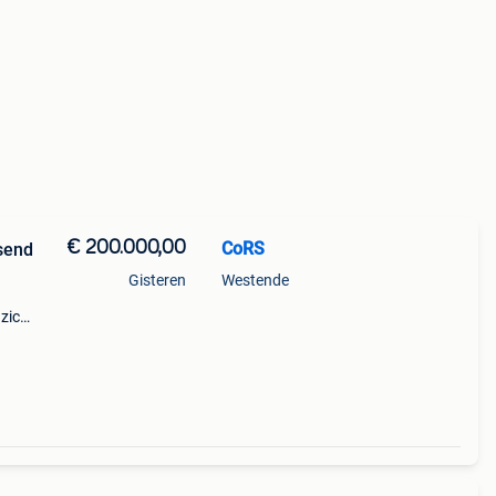
€ 200.000,00
CoRS
ssend
Gisteren
Westende
zicht
 is. U