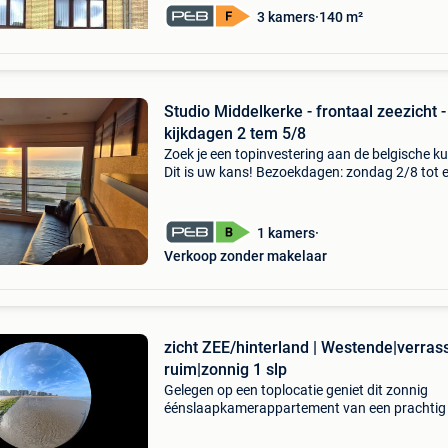
3 kamers
140 m²
Studio Middelkerke - frontaal zeezicht -
kijkdagen 2 tem 5/8
Zoek je een topinvestering aan de belgische k
Dit is uw kans! Bezoekdagen: zondag 2/8 tot 
met woensdag 5/8 (liefst na telefonische afs
om eventuele wachttijd te vermijden) deze
instapklare
1 kamers
Verkoop zonder makelaar
zicht ZEE/hinterland | Westende|verra
ruim|zonnig 1 slp
Gelegen op een toplocatie geniet dit zonnig
éénslaapkamerappartement van een prachtig 
op zee en hinterland, terwijl de heerlijke
vakantiesfeer zowel binnen als buiten voelbaar