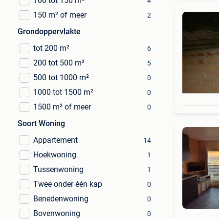
100 tot 150 m²
4
150 m² of meer
2
Grondoppervlakte
tot 200 m²
6
200 tot 500 m²
5
500 tot 1000 m²
0
1000 tot 1500 m²
0
1500 m² of meer
0
Soort Woning
Appartement
14
Hoekwoning
1
Tussenwoning
1
Twee onder één kap
0
Benedenwoning
0
Bovenwoning
0