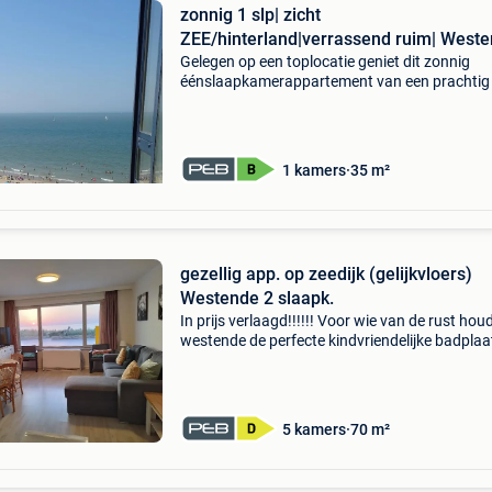
zonnig 1 slp| zicht
ZEE/hinterland|verrassend ruim| West
Gelegen op een toplocatie geniet dit zonnig
éénslaapkamerappartement van een prachtig 
op zee en hinterland, terwijl de heerlijke
vakantiesfeer zowel binnen als buiten voelbaar
wordt onmidd
1 kamers
35 m²
gezellig app. op zeedijk (gelijkvloers)
Westende 2 slaapk.
In prijs verlaagd!!!!!! Voor wie van de rust houd
westende de perfecte kindvriendelijke badplaa
Vraagprijs 249.000 Euro gelegen in westende
met frontaal zeezicht beschrijving héél gezelli
5 kamers
70 m²