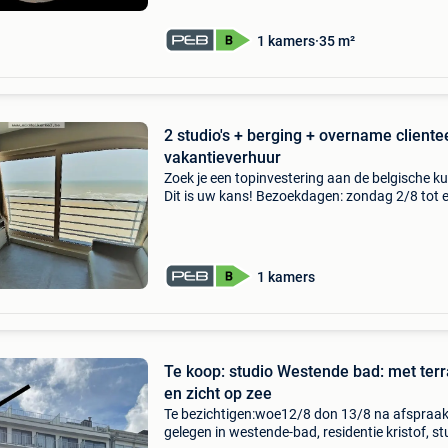
wordt onmidd
1 kamers
35 m²
2 studio's + berging + overname cliente
vakantieverhuur
Zoek je een topinvestering aan de belgische k
Dit is uw kans! Bezoekdagen: zondag 2/8 tot 
met woensdag 5/8 (liefst na telefonische afs
om eventuele wachttijd te vermijden) de stud
1 kamers
Te koop: studio Westende bad: met ter
en zicht op zee
Te bezichtigen:woe12/8 don 13/8 na afspraa
gelegen in westende-bad, residentie kristof, st