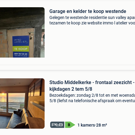
Garage en kelder te koop westende
Gelegen te westende residentie sun valley apar
tezamen te koop zie website immo l atelier voo
meer info of contacteer ons
Studio Middelkerke - frontaal zeezicht -
kijkdagen 2 tem 5/8
Bezoekdagen: zondag 2/8 tot en met woensd
5/8 (liefst na telefonische afspraak om eventu
wachttijd te vermijden) zoek je een topinveste
aan de belgische kust? Dit is uw kans! Residen
brazi
1 kamers
28 m²