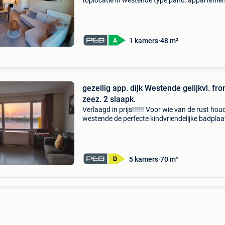
toplocatie in westende type pand: appartemen
residentie de vuurtoren adres van het vastgoe
essex scottishlaan 29 8434 middelkerke aanta
slaapkamer : 1 bew
1 kamers
48 m²
gezellig app. dijk Westende gelijkvl. fron
zeez. 2 slaapk.
Verlaagd in prijs!!!!!! Voor wie van de rust houd
westende de perfecte kindvriendelijke badplaa
Vraagprijs 249.000 Euro gelegen in westende
met frontaal zeezicht beschrijving héél gezelli
5 kamers
70 m²