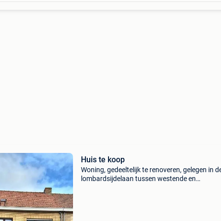
Huis te koop
Woning, gedeeltelijk te renoveren, gelegen in d
lombardsijdelaan tussen westende en
lombardsijde. Bestaande uit ruime living, keuk
badkamer, 3 ruime slpk, ruime zolder met bet
vloer, kelder,