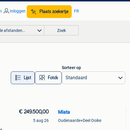
n
Inloggen
FR
Plaats zoekertje
lle afstanden…
Zoek
Sorteer op
Lijst
Foto’s
€ 249.500,00
Miata
5 aug 26
Oudenaarde+Deel Ooike