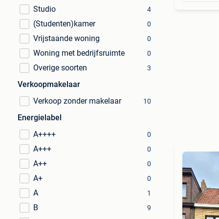
Studio
4
(Studenten)kamer
0
Vrijstaande woning
0
Woning met bedrijfsruimte
0
Overige soorten
3
Verkoopmakelaar
Verkoop zonder makelaar
10
Energielabel
A++++
0
A+++
0
A++
0
A+
0
A
1
B
9