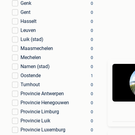
Genk
0
Gent
0
Hasselt
0
Leuven
0
Luik (stad)
0
Maasmechelen
0
Mechelen
0
Namen (stad)
0
Oostende
1
Turnhout
0
Provincie Antwerpen
0
Provincie Henegouwen
0
Provincie Limburg
0
Provincie Luik
0
Provincie Luxemburg
0