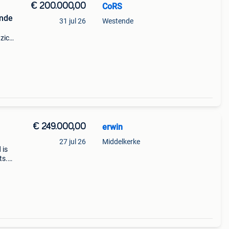
€ 200.000,00
CoRS
ende
31 jul 26
Westende
zicht
 is. U
€ 249.000,00
erwin
27 jul 26
Middelkerke
 is
ts.
-bad
g a