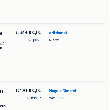
€ 349.000,00
erikdsmet
el
28 jul 26
Ninove
ust?
en
praak
io&#3
€ 120.000,00
Nagels Christel
ras
13 mei 26
Westende
k
udio