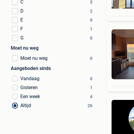
C
5
D
2
E
0
F
1
G
0
Moet nu weg
Moet nu weg
0
Aangeboden sinds
Vandaag
0
Gisteren
1
Een week
4
Altijd
26