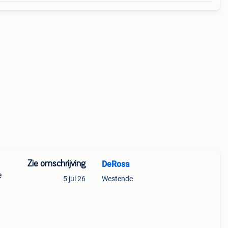
Zie omschrijving
DeRosa
e
5 jul 26
Westende
en,
onnen