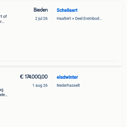
Bieden
Schellaert
t of
2 jul 26
Haaltert + Deel Erembodegem
r
€ 174.000,00
elsdwinter
1 aug 26
Nederhasselt
ag
ele
ring
tie