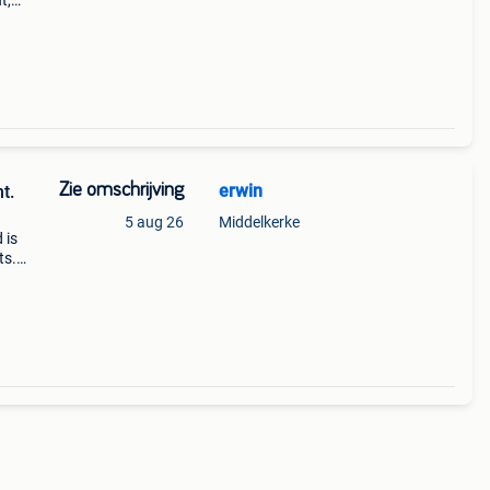
t,
d:
l
Zie omschrijving
erwin
t.
5 aug 26
Middelkerke
 is
ts.
-bad
g a