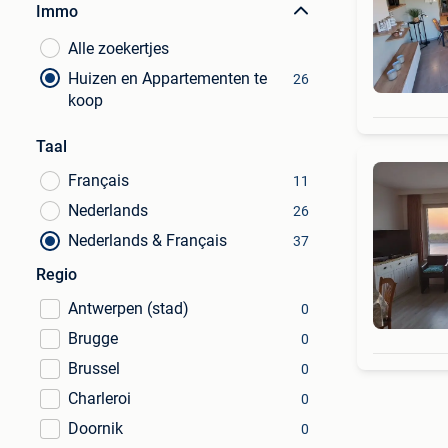
Immo
Alle zoekertjes
Huizen en Appartementen te
26
koop
Taal
Français
11
Nederlands
26
Nederlands & Français
37
Regio
Antwerpen (stad)
0
Brugge
0
Brussel
0
Charleroi
0
Doornik
0