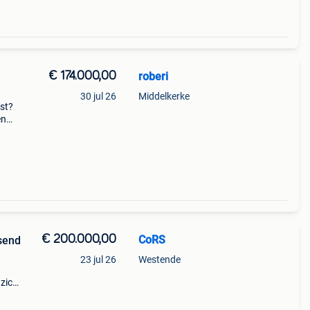
€ 174.000,00
roberi
30 jul 26
Middelkerke
ust?
en
praak
€ 200.000,00
CoRS
ssend
23 jul 26
Westende
zicht
 is. U