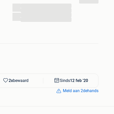
...
...
...
...
2x
bewaard
Sinds
12 feb '20
Meld aan 2dehands