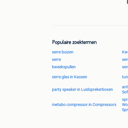
Populaire zoektermen
serre buizen
Kw
serre
ser
kweekspullen
ser
serre glas in Kassen
tun
ant
party speaker in Luidsprekerboxen
So
spr
metabo compressor in Compressors
Woo
Sp