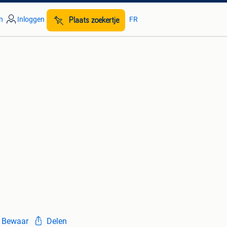
n
Inloggen
FR
Plaats zoekertje
Bewaar
Delen