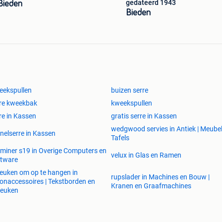
gedateerd 1943
Bieden
Bieden
eekspullen
buizen serre
re kweekbak
kweekspullen
re in Kassen
gratis serre in Kassen
wedgwood servies in Antiek | Meubel
nelserre in Kassen
Tafels
miner s19 in Overige Computers en
velux in Glas en Ramen
ftware
euken om op te hangen in
rupslader in Machines en Bouw |
naccessoires | Tekstborden en
Kranen en Graafmachines
reuken