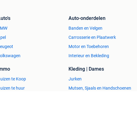
uto's
Auto-onderdelen
BMW
Banden en Velgen
pel
Carrosserie en Plaatwerk
eugeot
Motor en Toebehoren
olkswagen
Interieur en Bekleding
Immo
Kleding | Dames
uizen te Koop
Jurken
uizen te huur
Mutsen, Sjaals en Handschoenen
uizen Buitenland
Schoenen
uitenverblijven
Winterjassen