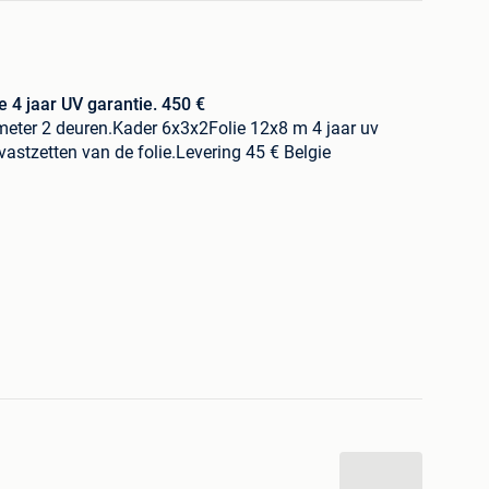
ie 4 jaar UV garantie. 450 €
ter 2 deuren.Kader 6x3x2Folie 12x8 m 4 jaar uv
et vastzetten van de folie.Levering 45 € Belgie
r zie onze webwinkel www.serresvantack.be