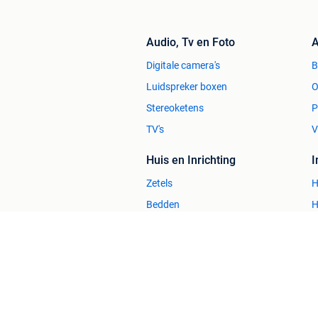
Audio, Tv en Foto
A
Digitale camera's
Luidspreker boxen
O
Stereoketens
P
TV's
V
Huis en Inrichting
Zetels
H
Bedden
H
Stoelen
H
Tafels
B