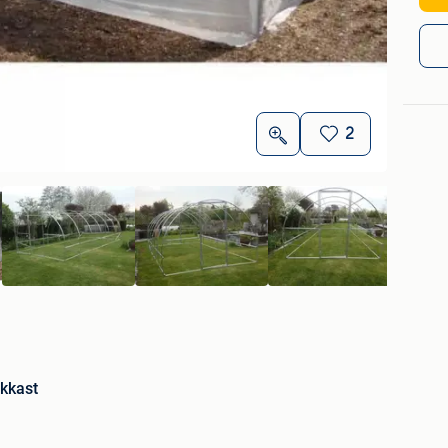
2
kkast