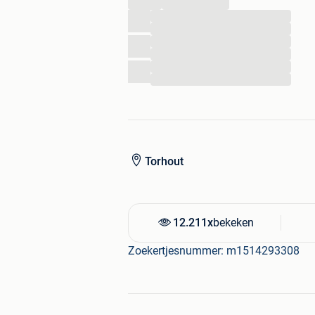
...
...
...
...
...
...
Torhout
12.211x
bekeken
Zoekertjesnummer: m1514293308