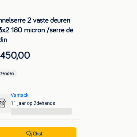
nnelserre 2 vaste deuren
3x2 180 micron /serre de
din
 450,00
rzenden
Vantack
11 jaar op 2dehands
...
Chat