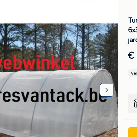
Tu
6x
jar
€
Ve