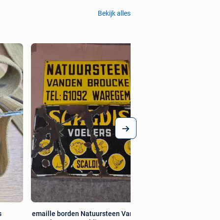
Bekijk alles
Oud religieus tafer
Bieden
s
emaille borden Natuursteen Vanden