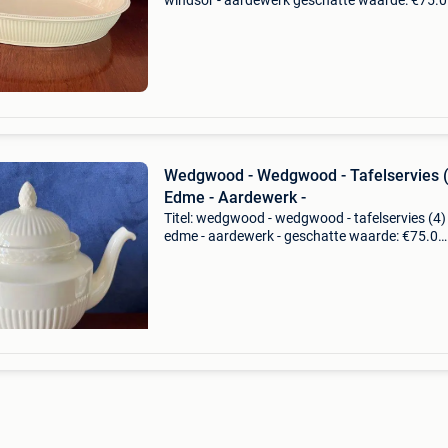
windsor - aardewerk geschatte waarde: €75.0
Belangrijk: winnende biedingen zijn exclusief 
koperbescherming + €3 wedgwood windsor2
ovenschal
Wedgwood - Wedgwood - Tafelservies (
Edme - Aardewerk -
Titel: wedgwood - wedgwood - tafelservies (4) 
edme - aardewerk - geschatte waarde: €75.0
Belangrijk: winnende biedingen zijn exclusief 
koperbescherming + €3 wedgwood
edmetheeservies in