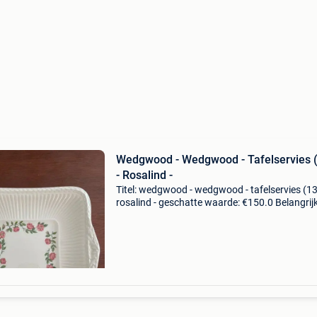
Wedgwood - Wedgwood - Tafelservies 
- Rosalind -
Titel: wedgwood - wedgwood - tafelservies (13
rosalind - geschatte waarde: €150.0 Belangrijk
winnende biedingen zijn exclusief 9%
koperbescherming + €3 wedgwood rosalind1
delig tafelser