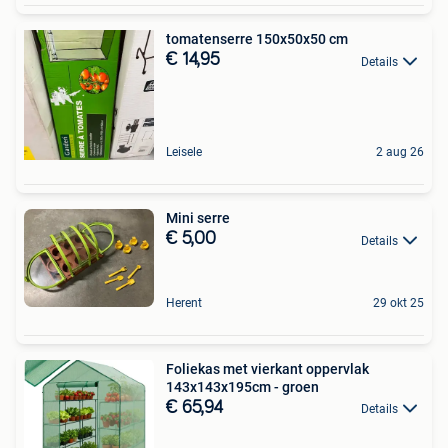
tomatenserre 150x50x50 cm
€ 14,95
Details
Leisele
2 aug 26
Mini serre
€ 5,00
Details
Herent
29 okt 25
Foliekas met vierkant oppervlak
143x143x195cm - groen
€ 65,94
Details