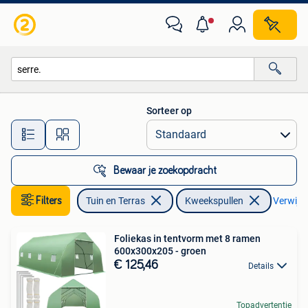
Kweekspullen
Sorteer op
Alle afstanden…
Bewaar je zoekopdracht
Filters
Tuin en Terras
Kweekspullen
Verwijder
Foliekas in tentvorm met 8 ramen
600x300x205 - groen
€ 125,46
Details
Topadvertentie