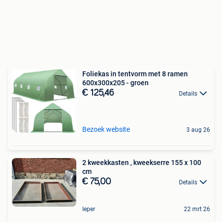
Foliekas in tentvorm met 8 ramen
600x300x205 - groen
€ 125,46
Details
Bezoek website
3 aug 26
2 kweekkasten , kweekserre 155 x 100
cm
€ 75,00
Details
Ieper
22 mrt 26